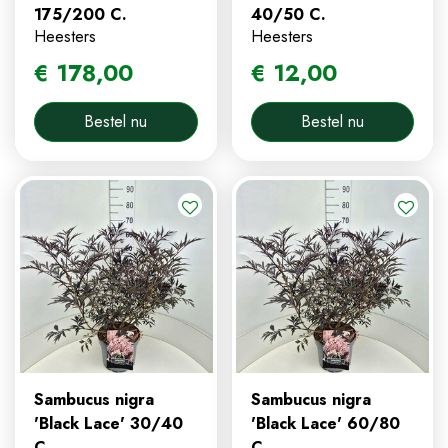
175/200 C.
40/50 C.
Heesters
Heesters
€
178
,
00
€
12
,
00
Bestel nu
Bestel nu
Sambucus nigra
Sambucus nigra
'Black Lace' 30/40
'Black Lace' 60/80
C.
C.