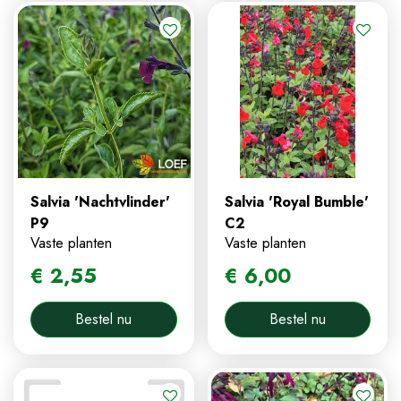
Salvia 'Nachtvlinder'
Salvia 'Royal Bumble'
P9
C2
Vaste planten
Vaste planten
€
2
,
55
€
6
,
00
Bestel nu
Bestel nu