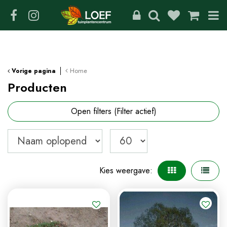
G
a
n
a
a
r
c
Home
Vorige pagina
o
Producten
n
t
Open filters
(Filter actief)
e
n
t
Kies weergave: