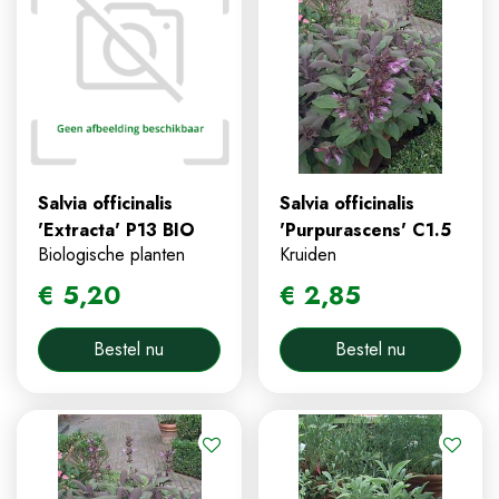
Salvia officinalis
Salvia officinalis
'Extracta' P13 BIO
'Purpurascens' C1.5
Biologische planten
Kruiden
€
5
,
20
€
2
,
85
Bestel nu
Bestel nu