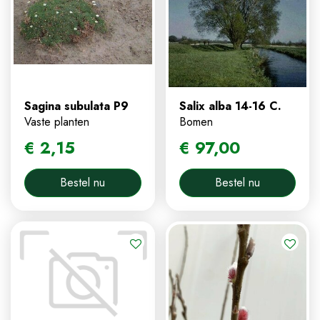
Sagina subulata P9
Salix alba 14-16 C.
Vaste planten
Bomen
€
2
,
15
€
97
,
00
Bestel nu
Bestel nu