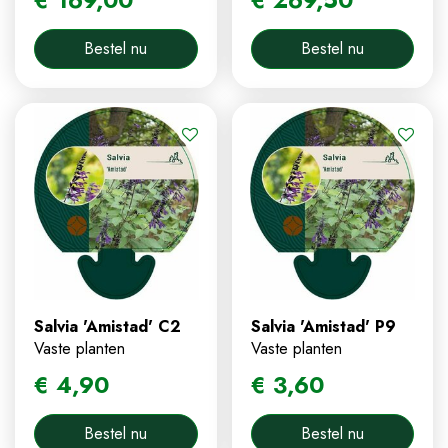
Bestel nu
Bestel nu
Salvia 'Amistad' C2
Salvia 'Amistad' P9
Vaste planten
Vaste planten
€
4
,
90
€
3
,
60
Bestel nu
Bestel nu