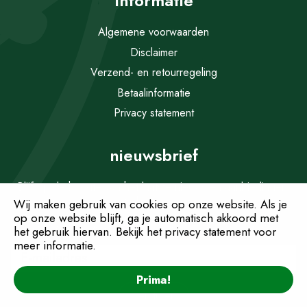
Informatie
Algemene voorwaarden
Disclaimer
Verzend- en retourregeling
Betaalinformatie
Privacy statement
nieuwsbrief
Blijf op de hoogte van het laatste nieuws en aanbiedingen.
Schrijf je in!
Wij maken gebruik van cookies op onze website. Als je
op onze website blijft, ga je automatisch akkoord met
Wij slaan uw gegevens op volgens onze
privacy policy.
het gebruik hiervan. Bekijk het privacy statement voor
meer informatie.
Prima!