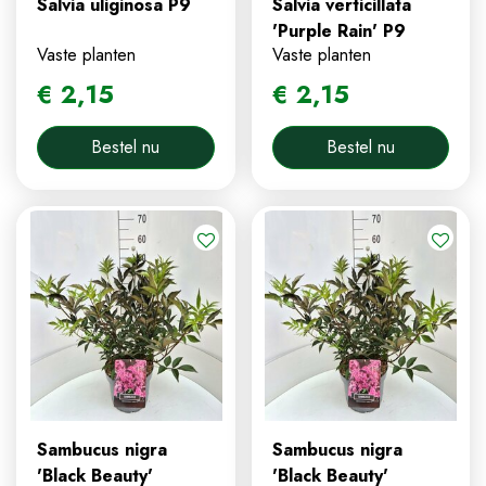
Salvia uliginosa P9
Salvia verticillata
'Purple Rain' P9
Vaste planten
Vaste planten
€
2
,
15
€
2
,
15
Bestel nu
Bestel nu
Sambucus nigra
Sambucus nigra
'Black Beauty'
'Black Beauty'