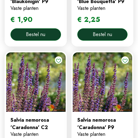
'Blaukönigin' P9
'Blue Bouquetta' P9
Vaste planten
Vaste planten
€
1
,
90
€
2
,
25
Bestel nu
Bestel nu
Salvia nemorosa
Salvia nemorosa
'Caradonna' C2
'Caradonna' P9
Vaste planten
Vaste planten