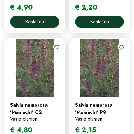
€
4
,
90
€
2
,
20
Bestel nu
Bestel nu
Salvia nemorosa
Salvia nemorosa
'Mainacht' C2
'Mainacht' P9
Vaste planten
Vaste planten
€
4
,
80
€
2
,
15