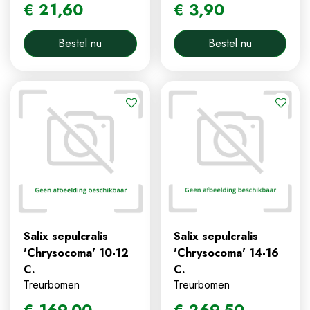
€
21
,
60
€
3
,
90
Bestel nu
Bestel nu
Salix sepulcralis
Salix sepulcralis
'Chrysocoma' 10-12
'Chrysocoma' 14-16
C.
C.
Treurbomen
Treurbomen
€
169
,
00
€
269
,
50