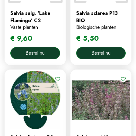
Salvia salg. 'Lake
Salvia sclarea P13
Flamingo' C2
BIO
Vaste planten
Biologische planten
€
9
,
60
€
5
,
50
Bestel nu
Bestel nu