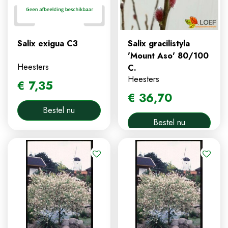
Salix exigua C3
Salix gracilistyla
'Mount Aso' 80/100
Heesters
C.
Heesters
€
7
,
35
€
36
,
70
Bestel nu
Bestel nu