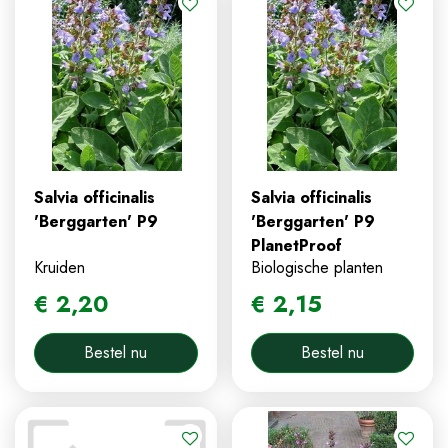
Salvia officinalis
Salvia officinalis
'Berggarten' P9
'Berggarten' P9
PlanetProof
Kruiden
Biologische planten
€
2
,
20
€
2
,
15
Bestel nu
Bestel nu