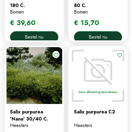
180 C.
80 C.
Bomen
Bomen
€
39
,
60
€
15
,
70
Bestel nu
Bestel nu
Salix purpurea
Salix purpurea C2
'Nana' 30/40 C.
Heesters
Heesters