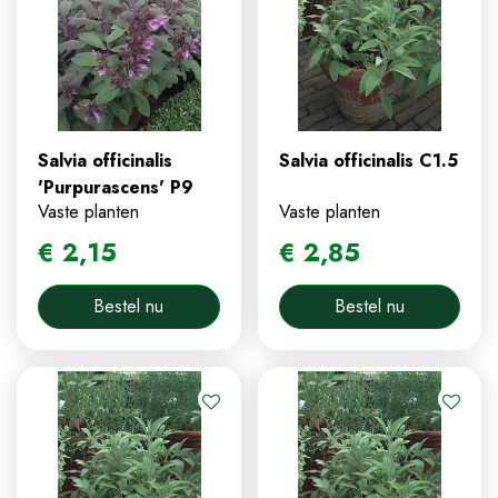
Salvia officinalis
Salvia officinalis C1.5
'Purpurascens' P9
Vaste planten
Vaste planten
€
2
,
15
€
2
,
85
Bestel nu
Bestel nu