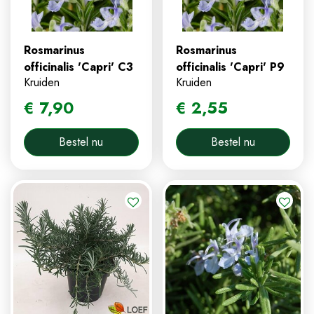
Rosmarinus
Rosmarinus
officinalis 'Capri' C3
officinalis 'Capri' P9
Kruiden
Kruiden
€
7
,
90
€
2
,
55
Bestel nu
Bestel nu