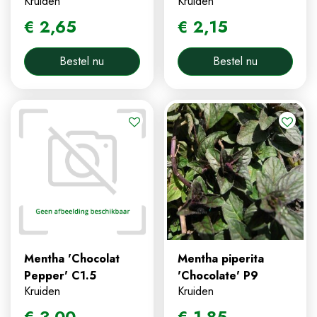
Kruiden
Kruiden
€
2
,
65
€
2
,
15
Bestel nu
Bestel nu
Mentha 'Chocolat
Mentha piperita
Pepper' C1.5
'Chocolate' P9
Kruiden
Kruiden
€
3
,
00
€
1
,
85