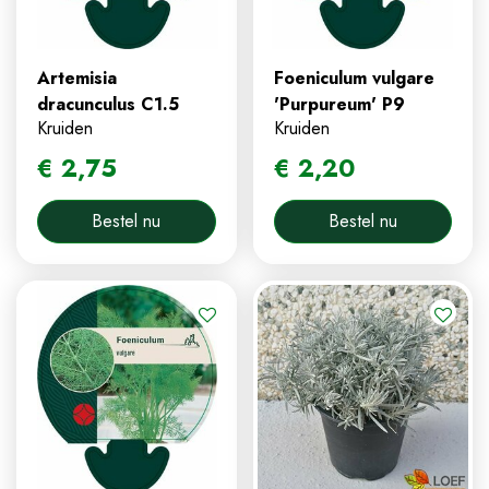
Artemisia
Foeniculum vulgare
dracunculus C1.5
'Purpureum' P9
Kruiden
Kruiden
€
2
,
75
€
2
,
20
Bestel nu
Bestel nu