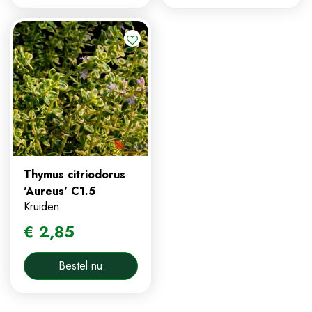
Thymus citriodorus
'Aureus' C1.5
Kruiden
€
2
,
85
Bestel nu