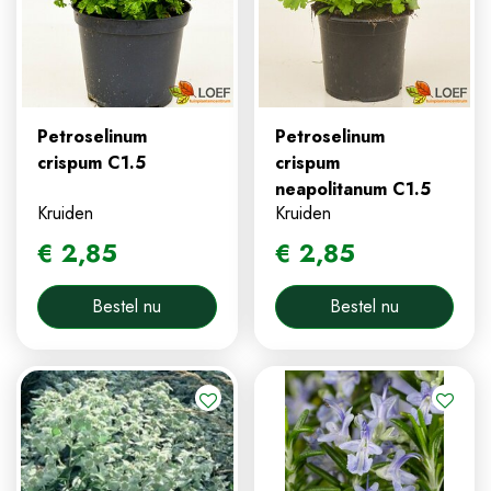
Petroselinum
Petroselinum
crispum C1.5
crispum
neapolitanum C1.5
Kruiden
Kruiden
€
2
,
85
€
2
,
85
Bestel nu
Bestel nu