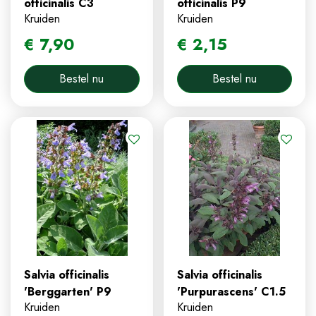
officinalis C3
officinalis P9
Kruiden
Kruiden
€
7
,
90
€
2
,
15
Bestel nu
Bestel nu
Salvia officinalis
Salvia officinalis
'Berggarten' P9
'Purpurascens' C1.5
Kruiden
Kruiden