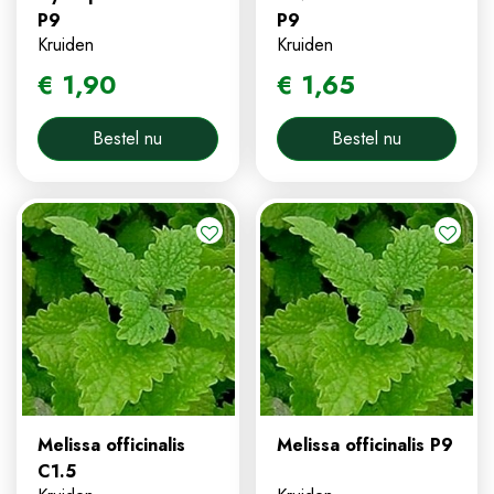
P9
P9
Kruiden
Kruiden
€
1
,
90
€
1
,
65
Bestel nu
Bestel nu
Melissa officinalis
Melissa officinalis P9
C1.5