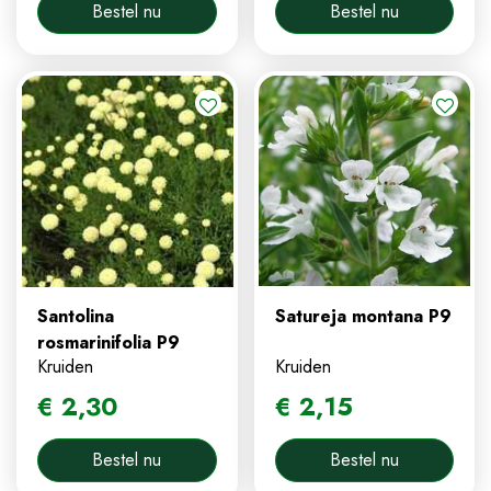
Bestel nu
Bestel nu
Santolina
Satureja montana P9
rosmarinifolia P9
Kruiden
Kruiden
€
2
,
30
€
2
,
15
Bestel nu
Bestel nu