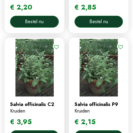
€
2
,
20
€
2
,
85
Bestel nu
Bestel nu
Salvia officinalis C2
Salvia officinalis P9
Kruiden
Kruiden
€
3
,
95
€
2
,
15