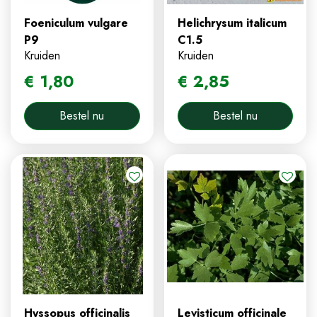
Foeniculum vulgare
Helichrysum italicum
P9
C1.5
Kruiden
Kruiden
€
1
,
80
€
2
,
85
Bestel nu
Bestel nu
Hyssopus officinalis
Levisticum officinale