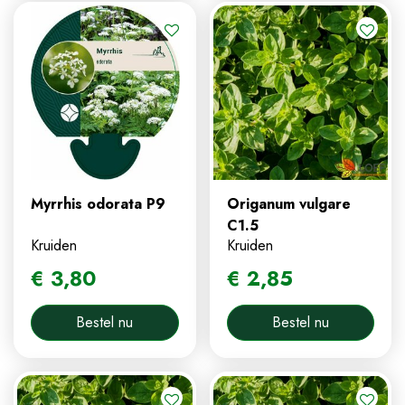
Myrrhis odorata P9
Origanum vulgare
C1.5
Kruiden
Kruiden
€
3
,
80
€
2
,
85
Bestel nu
Bestel nu