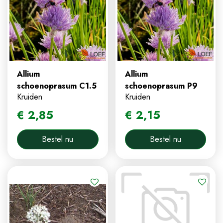
Allium
Allium
schoenoprasum C1.5
schoenoprasum P9
Kruiden
Kruiden
€
2
,
85
€
2
,
15
Bestel nu
Bestel nu