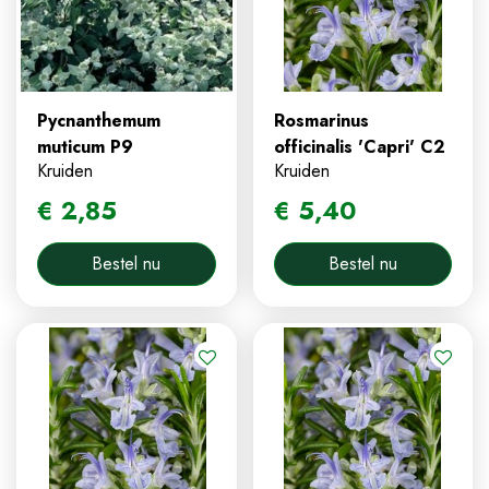
Pycnanthemum
Rosmarinus
muticum P9
officinalis 'Capri' C2
Kruiden
Kruiden
€
2
,
85
€
5
,
40
Bestel nu
Bestel nu