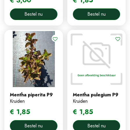
Bestel nu
Bestel nu
Mentha piperita P9
Mentha pulegium P9
Kruiden
Kruiden
€
1
,
85
€
1
,
85
Bestel nu
Bestel nu