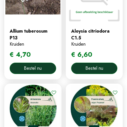
Allium tuberosum
Aloysia citriodora
P13
C1.5
Kruiden
Kruiden
€
4
,
70
€
6
,
60
Bestel nu
Bestel nu