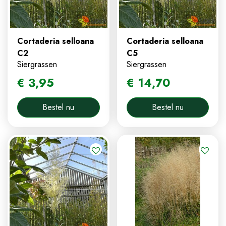
Cortaderia selloana
Cortaderia selloana
C2
C5
Siergrassen
Siergrassen
€
3
,
95
€
14
,
70
Bestel nu
Bestel nu