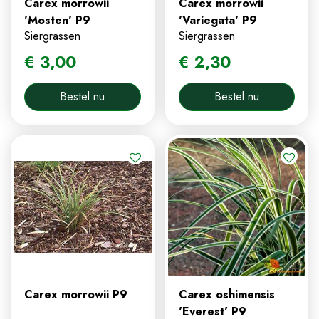
Carex morrowii
Carex morrowii
'Mosten' P9
'Variegata' P9
Siergrassen
Siergrassen
€
3
,
00
€
2
,
30
Bestel nu
Bestel nu
Carex morrowii P9
Carex oshimensis
'Everest' P9