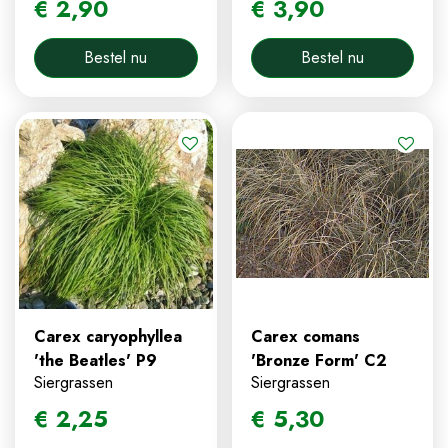
€
2
,
90
€
3
,
90
Bestel nu
Bestel nu
Carex caryophyllea
Carex comans
'the Beatles' P9
'Bronze Form' C2
Siergrassen
Siergrassen
€
2
,
25
€
5
,
30