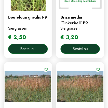
Bouteloua gracilis P9
Briza media
'Tinkerbell' P9
Siergrassen
Siergrassen
€
2
,
50
€
3
,
20
Bestel nu
Bestel nu