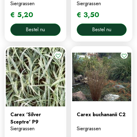
Siergrassen
Siergrassen
€
5
,
20
€
3
,
50
Bestel nu
Bestel nu
Carex 'Silver
Carex buchananii C2
Sceptre' P9
Siergrassen
Siergrassen