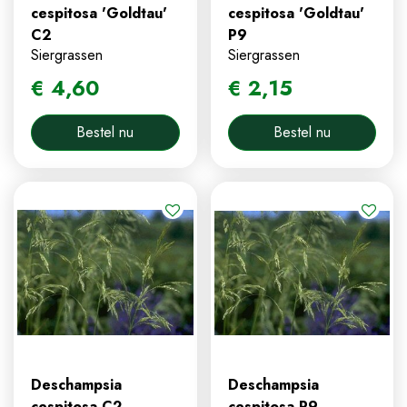
cespitosa 'Goldtau'
cespitosa 'Goldtau'
C2
P9
Siergrassen
Siergrassen
€
4
,
60
€
2
,
15
Bestel nu
Bestel nu
Deschampsia
Deschampsia
cespitosa C2
cespitosa P9