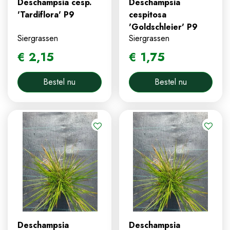
Deschampsia cesp.
Deschampsia
'Tardiflora' P9
cespitosa
'Goldschleier' P9
Siergrassen
Siergrassen
€
2
,
15
€
1
,
75
Bestel nu
Bestel nu
Deschampsia
Deschampsia