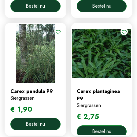
Bestel nu
Bestel nu
Carex pendula P9
Carex plantaginea
Siergrassen
P9
Siergrassen
€
1
,
90
€
2
,
75
Bestel nu
Bestel nu