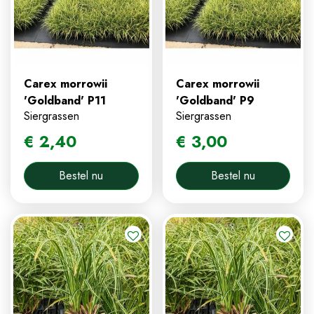
Carex morrowii
Carex morrowii
'Goldband' P11
'Goldband' P9
Siergrassen
Siergrassen
€
2
,
40
€
3
,
00
Bestel nu
Bestel nu