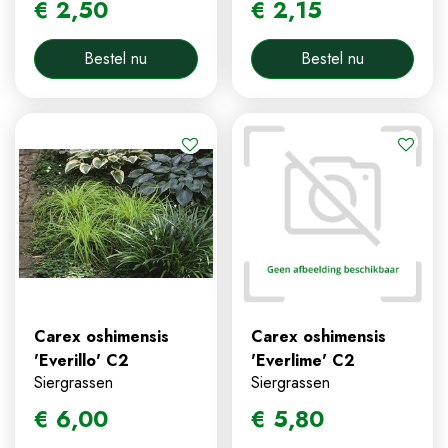
€
2
,
50
€
2
,
15
Bestel nu
Bestel nu
Carex oshimensis
Carex oshimensis
'Everillo' C2
'Everlime' C2
Siergrassen
Siergrassen
€
6
,
00
€
5
,
80