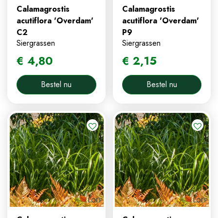
Calamagrostis
Calamagrostis
acutiflora 'Overdam'
acutiflora 'Overdam'
C2
P9
Siergrassen
Siergrassen
€
4
,
80
€
2
,
15
Bestel nu
Bestel nu