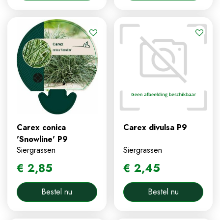
Carex conica
Carex divulsa P9
'Snowline' P9
Siergrassen
Siergrassen
€
2
,
85
€
2
,
45
Bestel nu
Bestel nu