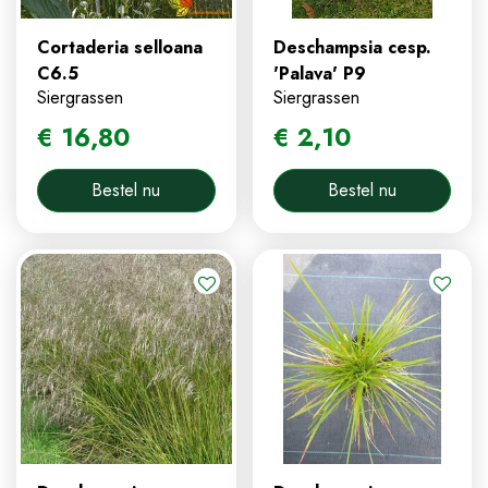
Cortaderia selloana
Deschampsia cesp.
C6.5
'Palava' P9
Siergrassen
Siergrassen
€
16
,
80
€
2
,
10
Bestel nu
Bestel nu