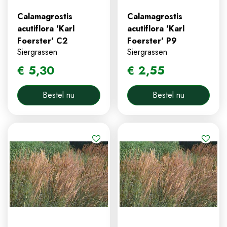
Calamagrostis
Calamagrostis
acutiflora 'Karl
acutiflora 'Karl
Foerster' C2
Foerster' P9
Siergrassen
Siergrassen
€
5
,
30
€
2
,
55
Bestel nu
Bestel nu