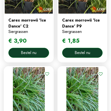
Carex morrowii 'Ice
Carex morrowii 'Ice
Dance' C2
Dance' P9
Siergrassen
Siergrassen
€
3
,
90
€
1
,
85
Bestel nu
Bestel nu