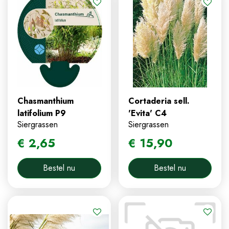
Chasmanthium
Cortaderia sell.
latifolium P9
'Evita' C4
Siergrassen
Siergrassen
€
2
,
65
€
15
,
90
Bestel nu
Bestel nu