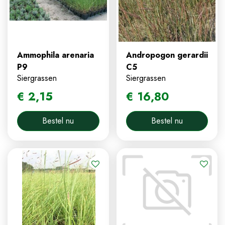
Ammophila arenaria
Andropogon gerardii
P9
C5
Siergrassen
Siergrassen
€
2
,
15
€
16
,
80
Bestel nu
Bestel nu