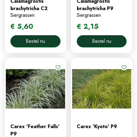
Calamagrostis
Calamagrostis
brachytricha C2
brachytricha P9
Siergrassen
Siergrassen
€
5
,
60
€
2
,
15
Bestel nu
Bestel nu
Carex 'Feather Falls'
Carex 'Kyoto' P9
P9