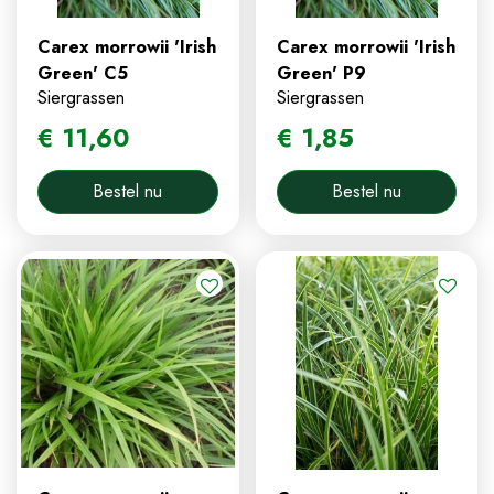
Carex morrowii 'Irish
Carex morrowii 'Irish
Green' C5
Green' P9
Siergrassen
Siergrassen
€
11
,
60
€
1
,
85
Bestel nu
Bestel nu