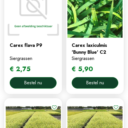
Carex flava P9
Carex laxiculmis
'Bunny Blue' C2
Siergrassen
Siergrassen
€
2
,
75
€
5
,
90
Bestel nu
Bestel nu