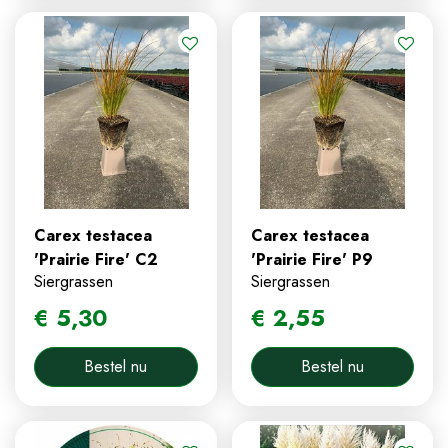
Carex testacea
Carex testacea
'Prairie Fire' C2
'Prairie Fire' P9
Siergrassen
Siergrassen
€
5
,
30
€
2
,
55
Bestel nu
Bestel nu