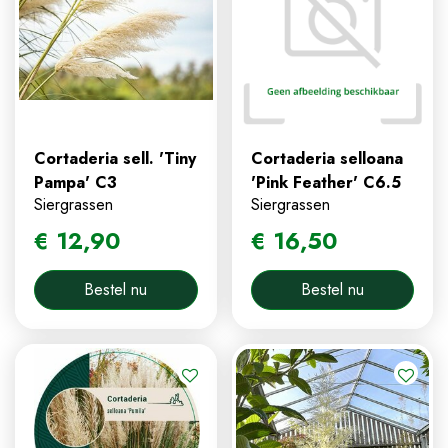
Cortaderia sell. 'Tiny
Cortaderia selloana
Pampa' C3
'Pink Feather' C6.5
Siergrassen
Siergrassen
€
12
,
90
€
16
,
50
Bestel nu
Bestel nu