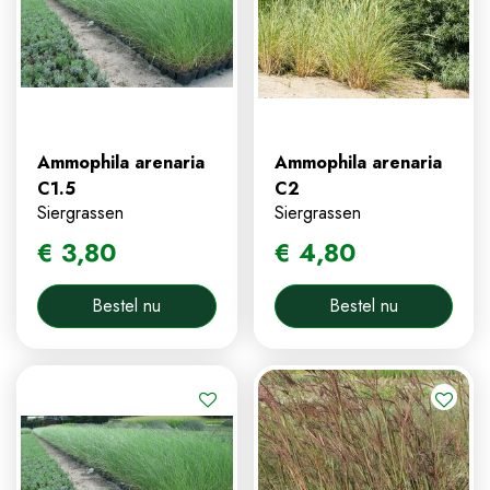
Ammophila arenaria
Ammophila arenaria
C1.5
C2
Siergrassen
Siergrassen
€
3
,
80
€
4
,
80
Bestel nu
Bestel nu