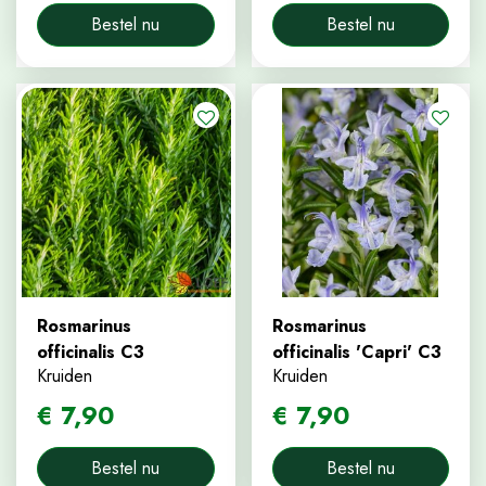
Bestel nu
Bestel nu
Rosmarinus
Rosmarinus
officinalis C3
officinalis 'Capri' C3
Kruiden
Kruiden
€
7
,
90
€
7
,
90
Bestel nu
Bestel nu