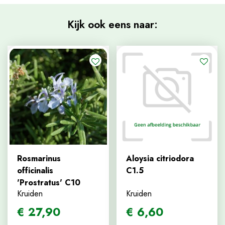
Kijk ook eens naar:
Rosmarinus
Aloysia citriodora
officinalis
C1.5
'Prostratus' C10
Kruiden
Kruiden
€
27
,
90
€
6
,
60