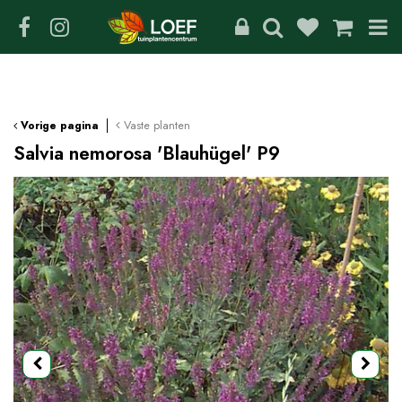
G
a
n
a
a
r
c
Vaste planten
Vorige pagina
o
Salvia nemorosa 'Blauhügel' P9
n
t
e
n
t