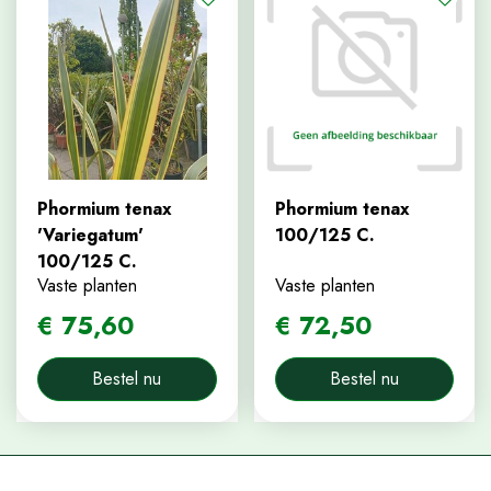
Phormium tenax
Phormium tenax
'Variegatum'
100/125 C.
100/125 C.
Vaste planten
Vaste planten
€
75
,
60
€
72
,
50
Bestel nu
Bestel nu