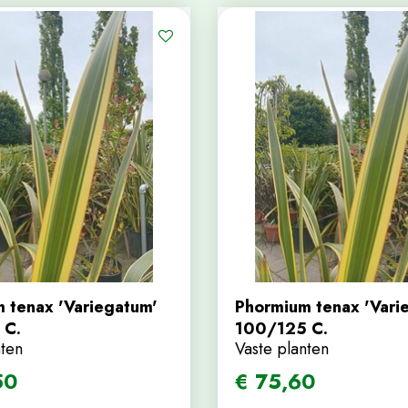
 tenax 'Variegatum'
Phormium tenax 'Vari
 C.
100/125 C.
nten
Vaste planten
50
€
75
,
60