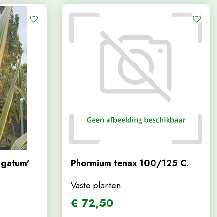
egatum'
Phormium tenax 100/125 C.
Vaste planten
€
72
,
50