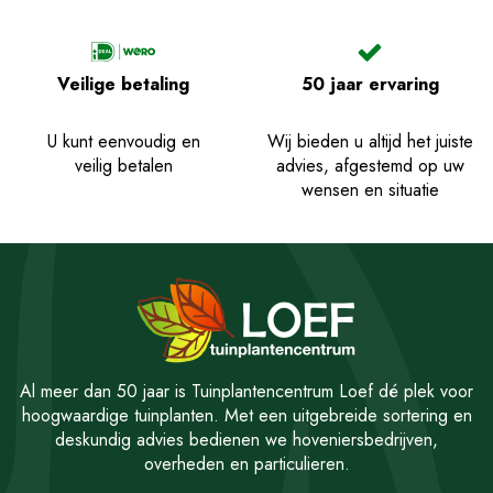
Veilige betaling
50 jaar ervaring
U kunt eenvoudig en
Wij bieden u altijd het juiste
veilig betalen
advies, afgestemd op uw
wensen en situatie
Al meer dan 50 jaar is Tuinplantencentrum Loef dé plek voor
hoogwaardige tuinplanten. Met een uitgebreide sortering en
deskundig advies bedienen we hoveniersbedrijven,
overheden en particulieren.