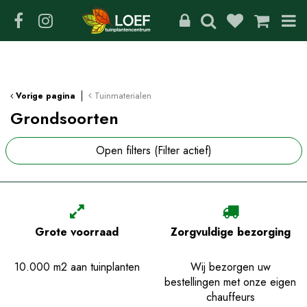
G
a
n
a
a
r
c
Tuinmaterialen
Vorige pagina
o
Grondsoorten
n
t
Open filters
(Filter actief)
e
n
t
Grote voorraad
Zorgvuldige bezorging
10.000 m2 aan tuinplanten
Wij bezorgen uw
bestellingen met onze eigen
chauffeurs