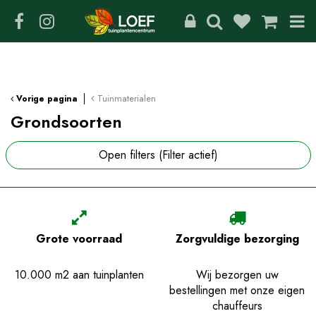
G
a
n
a
a
r
c
Tuinmaterialen
Vorige pagina
o
Grondsoorten
n
t
Open filters
(Filter actief)
e
n
t
Grote voorraad
Zorgvuldige bezorging
10.000 m2 aan tuinplanten
Wij bezorgen uw
bestellingen met onze eigen
chauffeurs