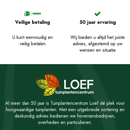
Veilige betaling
50 jaar ervaring
U kunt eenvoudig en
Wij bieden u altijd het juiste
veilig betalen
advies, afgestemd op uw
wensen en situatie
Al meer dan 50 jaar is Tuinplantencentrum Loef dé plek voor
hoogwaardige tuinplanten. Met een uitgebreide sortering en
deskundig advies bedienen we hoveniersbedrijven,
overheden en particulieren.