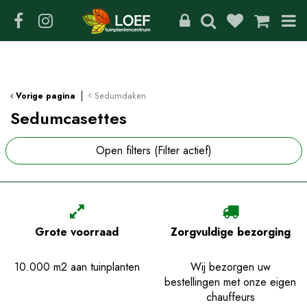
G
a
n
a
a
r
c
Sedumdaken
Vorige pagina
o
Sedumcasettes
n
t
Open filters
(Filter actief)
e
n
t
Grote voorraad
Zorgvuldige bezorging
10.000 m2 aan tuinplanten
Wij bezorgen uw
bestellingen met onze eigen
chauffeurs