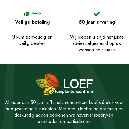
Veilige betaling
50 jaar ervaring
U kunt eenvoudig en
Wij bieden u altijd het juiste
veilig betalen
advies, afgestemd op uw
wensen en situatie
Al meer dan 50 jaar is Tuinplantencentrum Loef dé plek voor
hoogwaardige tuinplanten. Met een uitgebreide sortering en
deskundig advies bedienen we hoveniersbedrijven,
overheden en particulieren.