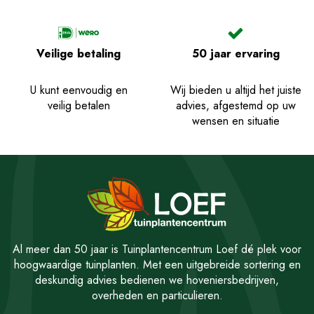
Veilige betaling
50 jaar ervaring
U kunt eenvoudig en
Wij bieden u altijd het juiste
veilig betalen
advies, afgestemd op uw
wensen en situatie
Al meer dan 50 jaar is Tuinplantencentrum Loef dé plek voor
hoogwaardige tuinplanten. Met een uitgebreide sortering en
deskundig advies bedienen we hoveniersbedrijven,
overheden en particulieren.