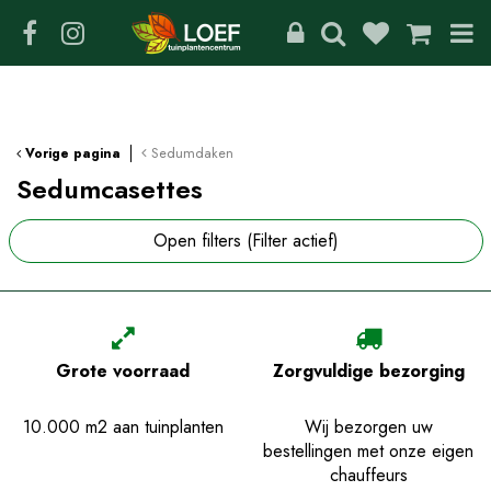
G
a
n
a
a
r
c
Sedumdaken
Vorige pagina
o
Sedumcasettes
n
t
Open filters
(Filter actief)
e
n
t
Grote voorraad
Zorgvuldige bezorging
10.000 m2 aan tuinplanten
Wij bezorgen uw
bestellingen met onze eigen
chauffeurs