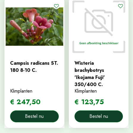
Campsis radicans ST.
Wisteria
180 8-10 C.
brachybotrys
'Ikojama Fuji'
350/400 C.
Klimplanten
Klimplanten
€
247
,
50
€
123
,
75
Bestel nu
Bestel nu