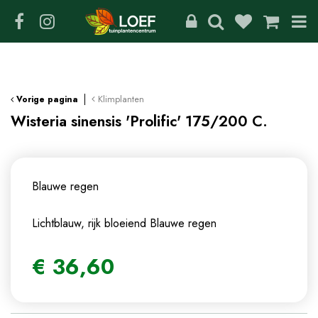
G
a
n
a
a
r
c
Klimplanten
Vorige pagina
o
Wisteria sinensis 'Prolific' 175/200 C.
n
t
e
n
Blauwe regen
t
Lichtblauw, rijk bloeiend
Blauwe regen
€
36
,
60