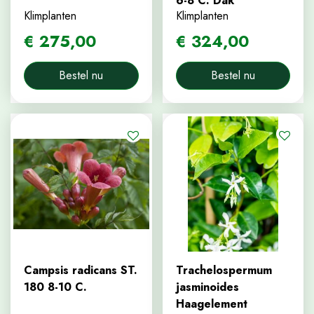
6-8 C. Dak
Klimplanten
Klimplanten
€
275
,
00
€
324
,
00
Bestel nu
Bestel nu
Campsis radicans ST.
Trachelospermum
180 8-10 C.
jasminoides
Haagelement