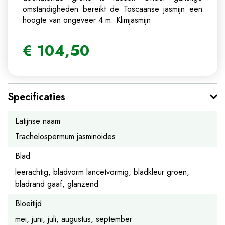
omstandigheden bereikt de Toscaanse jasmijn een
hoogte van ongeveer 4 m.
Klimjasmijn
€
104
,
50
Specificaties
Latijnse naam
Trachelospermum jasminoides
Blad
leerachtig, bladvorm lancetvormig, bladkleur groen,
bladrand gaaf, glanzend
Bloeitijd
mei, juni, juli, augustus, september