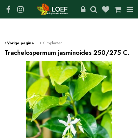
G
a
n
a
a
r
c
Klimplanten
Vorige pagina
o
Trachelospermum jasminoides 250/275 C.
n
t
e
n
t