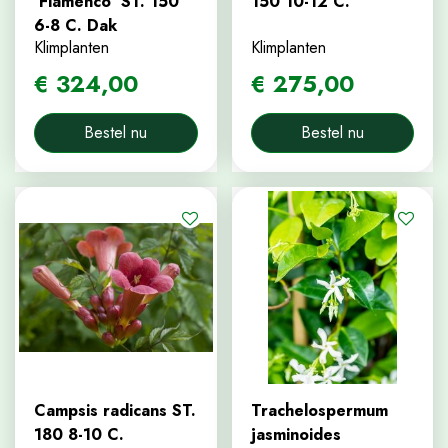
'Flamenco' ST. 150
150 10-12 C.
6-8 C. Dak
Klimplanten
Klimplanten
€
324
,
00
€
275
,
00
Bestel nu
Bestel nu
Campsis radicans ST.
Trachelospermum
180 8-10 C.
jasminoides