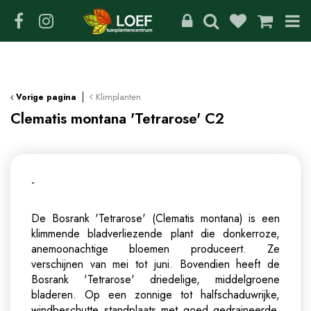
G
a
n
a
a
r
c
Klimplanten
Vorige pagina
o
Clematis montana 'Tetrarose' C2
n
t
e
n
-
t
De Bosrank 'Tetrarose' (Clematis montana) is een
klimmende bladverliezende plant die donkerroze,
anemoonachtige bloemen produceert. Ze
verschijnen van mei tot juni. Bovendien heeft de
Bosrank 'Tetrarose' driedelige, middelgroene
bladeren. Op een zonnige tot halfschaduwrijke,
windbeschutte standplaats met goed gedraineerde,