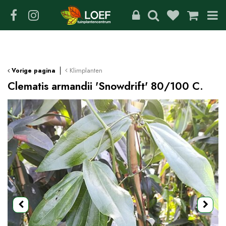
G
a
n
a
a
r
c
Klimplanten
Vorige pagina
o
Clematis armandii 'Snowdrift' 80/100 C.
n
t
e
n
t