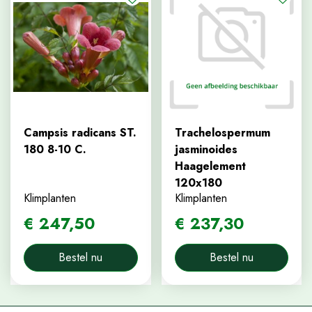
Campsis radicans ST.
Trachelospermum
180 8-10 C.
jasminoides
Haagelement
120x180
Klimplanten
Klimplanten
€
247
,
50
€
237
,
30
Bestel nu
Bestel nu