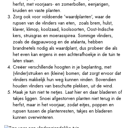
herfst, met voorjaars- en zomerbollen, eenjarigen,
kruiden en vaste planten.
Zorg ook voor voldoende 'waardplanten', waar de
rupsen van de vlinders van eten, zoals brem, hulst,
klaver, klimop, koolzaad, koolsoorten, Oost-Indische
kers, struisgras en moerasspirea. Sommige vlinders,
zoals de dagpauwoog en de atalanta, hebben
brandnetels nodig als waardplant, dus probeer die als
het even kan ergens in een achterafhoekje in de tuin te
laten staan.
Creëer verschillende hoogten in je beplanting, met
(vlinder)struiken en (kleine) bomen; dat zorgt ervoor dat
vlinders makkelijk hun weg kunnen vinden. Bovendien
houden vlinders van beschutte plekken, uit de wind.
Maak je tuin niet te netjes. Laat hier en daar bladeren of
takjes liggen. Snoei afgestorven planten niet terug in de
herfst, maar in het voorjaar, zodat eitjes, poppen en
rupsen tussen de plantenresten, takjes en bladeren
kunnen overwinteren.