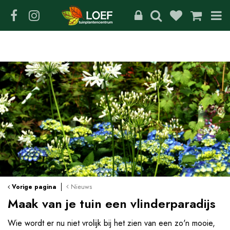
G
a
n
a
a
r
c
o
n
t
e
n
t
Nieuws
Vorige pagina
Maak van je tuin een vlinderparadijs
Wie wordt er nu niet vrolijk bij het zien van een zo'n mooie,