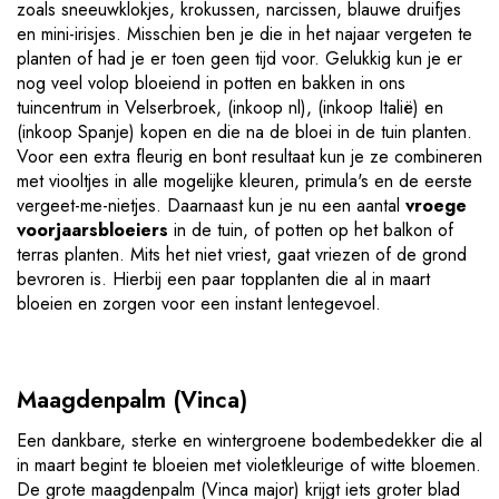
zoals sneeuwklokjes, krokussen, narcissen, blauwe druifjes
en mini-irisjes. Misschien ben je die in het najaar vergeten te
planten of had je er toen geen tijd voor. Gelukkig kun je er
nog veel volop bloeiend in potten en bakken in ons
tuincentrum in Velserbroek, (inkoop nl), (inkoop Italië) en
(inkoop Spanje) kopen en die na de bloei in de tuin planten.
Voor een extra fleurig en bont resultaat kun je ze combineren
met viooltjes in alle mogelijke kleuren, primula's en de eerste
vergeet-me-nietjes. Daarnaast kun je nu een aantal
vroege
voorjaarsbloeiers
in de tuin, of potten op het balkon of
terras planten. Mits het niet vriest, gaat vriezen of de grond
bevroren is. Hierbij een paar topplanten die al in maart
bloeien en zorgen voor een instant lentegevoel.
Maagdenpalm (Vinca)
Een dankbare, sterke en wintergroene bodembedekker die al
in maart begint te bloeien met violetkleurige of witte bloemen.
De grote maagdenpalm (Vinca major) krijgt iets groter blad