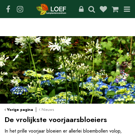
G
a
n
a
a
r
c
o
n
t
e
n
t
Nieuws
Vorige pagina
De vrolijkste voorjaarsbloeiers
In het prille voorjaar bloeien er allerlei bloembollen volop,