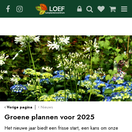
G
a
n
a
a
r
c
o
n
t
e
n
t
Nieuws
Vorige pagina
Groene plannen voor 2025
Het nieuwe jaar biedt een frisse start, een kans om onze