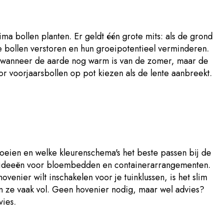
ima bollen planten. Er geldt één grote mits: als de grond
de bollen verstoren en hun groeipotentieel verminderen.
s wanneer de aarde nog warm is van de zomer, maar de
oor voorjaarsbollen op pot kiezen als de lente aanbreekt.
bloeien en welke kleurenschema's het beste passen bij de
ets ideeën voor bloembedden en containerarrangementen.
nier wilt inschakelen voor je tuinklussen, is het slim
en ze vaak vol. Geen hovenier nodig, maar wel advies?
vies.