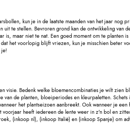
rsbollen, kun je in de laatste maanden van het jaar nog pr
en uit te stellen. Bevroren grond kan de ontwikkeling van 
 is, maar niet te nat. Een goed moment om te planten i
dat het voorlopig blijft vriezen, kun je misschien beter v
je!
t en visie. Bedenk welke bloemencombinaties je wilt zien 
gte van de planten, bloeiperiodes en kleurpaletten. Sch
nneer het plantseizoen aanbreekt. Ook wanneer je een hove
 voorjaar heeft iedereen de lente weer in z'n bol en zitt
ek, (inkoop nl), (inkoop Italië) en (inkoop Spanje) om ad