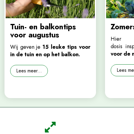
Tuin- en balkontips
Zomers
voor augustus
Hier v
dosis in
Wij geven je
15 leuke tips voor
voor de 
in de tuin en op het balkon.
Lees mee
Lees meer...