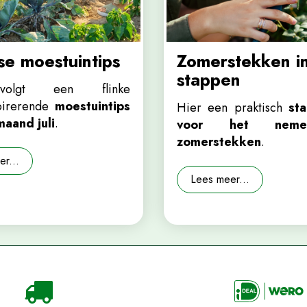
e moestuintips
Zomerstekken in
stappen
olgt een flinke
spirerende
moestuintips
Hier een praktisch
st
maand juli
.
voor het nem
zomerstekken
.
r...
Lees meer...