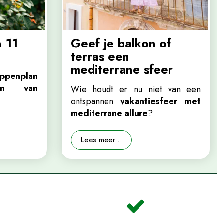
 11
Geef je balkon of
terras een
mediterrane sfeer
appenplan
en van
Wie houdt er nu niet van een
ontspannen
vakantiesfeer met
mediterrane allure
?
Lees meer...