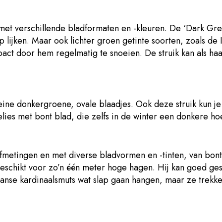
 met verschillende bladformaten en -kleuren. De ‘Dark Gree
 lijken. Maar ook lichter groen getinte soorten, zoals de 
pact door hem regelmatig te snoeien. De struik kan als h
eine donkergroene, ovale blaadjes. Ook deze struik kun j
oelies met bont blad, die zelfs in de winter een donkere h
fmetingen en met diverse bladvormen en -tinten, van bont 
k geschikt voor zo’n één meter hoge hagen. Hij kan goed ge
panse kardinaalsmuts wat slap gaan hangen, maar ze trekke