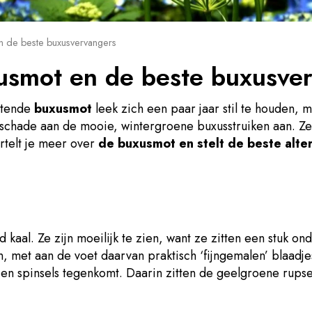
n de beste buxusvervangers
usmot en de beste buxusve
estende
buxusmot
leek zich een paar jaar stil te houden, 
 schade aan de mooie, wintergroene buxusstruiken aan. Ze
rtelt je meer over
de buxusmot en stelt de beste alte
d kaal. Ze zijn moeilijk te zien, want ze zitten een stuk o
an, met aan de voet daarvan praktisch ‘fijngemalen’ blaadj
e en spinsels tegenkomt. Daarin zitten de geelgroene rup