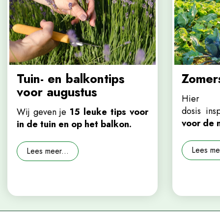
Tuin- en balkontips
Zomers
voor augustus
Hier v
dosis in
Wij geven je
15 leuke tips voor
voor de 
in de tuin en op het balkon.
Lees mee
Lees meer...