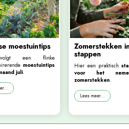
e moestuintips
Zomerstekken in
stappen
olgt een flinke
spirerende
moestuintips
Hier een praktisch
st
maand juli
.
voor het nem
zomerstekken
.
r...
Lees meer...