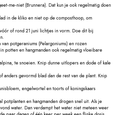
geet-me-niet (Brunnera). Dat kun je ook regelmatig doen
lad in de kliko en niet op de composthoop, om
óór of rond 21 juni lichtjes in vorm. Doe dit bij
n.
 en van potgeraniums (Pelargoniums) en rozen
d in potten en hangmanden ook regelmatig vloeibare
lpina, te snoeien. Knip dunne uitlopers en dode of kale
of anders gevormd blad dan de rest van de plant. Knip
teunisbloem, engelwortel en toorts of koningskaars
l potplanten en hangmanden drogen snel uit. Als je
 avond water. Dan verdampt het water niet meteen weer
m de paar dagen of één keer per week een flinke dosis