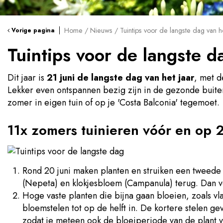
Home
Nieuws
Tuintips voor de langste dag van he
Vorige pagina
Tuintips voor de langste d
Dit jaar is
21 juni de langste dag van het jaar
, met d
Lekker even ontspannen bezig zijn in de gezonde buitenl
zomer in eigen tuin of op je 'Costa Balconia' tegemoet.
11x zomers tuinieren vóór en op 2
Rond 20 juni maken planten en struiken een tweede 
(Nepeta) en klokjesbloem (Campanula) terug. Dan v
Hoge vaste planten die bijna gaan bloeien, zoals v
bloemstelen tot op de helft in. De kortere stelen ge
zodat je meteen ook de bloeiperiode van de plant v