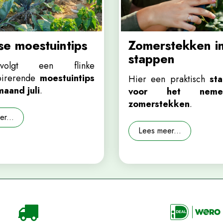
e moestuintips
Zomerstekken in
stappen
olgt een flinke
spirerende
moestuintips
Hier een praktisch
st
maand juli
.
voor het nem
zomerstekken
.
r...
Lees meer...