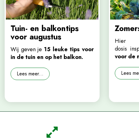
Tuin- en balkontips
Zomers
voor augustus
Hier v
dosis in
Wij geven je
15 leuke tips voor
voor de 
in de tuin en op het balkon.
Lees mee
Lees meer...