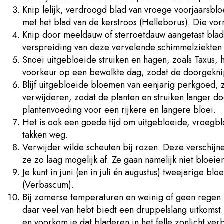
Knip lelijk, verdroogd blad van vroege voorjaarsblo
met het blad van de kerstroos (Helleborus). Die vo
Knip door meeldauw of sterroetdauw aangetast blad
verspreiding van deze vervelende schimmelziekten 
Snoei uitgebloeide struiken en hagen, zoals Taxus, ha
voorkeur op een bewolkte dag, zodat de doorgeknipte
Blijf uitgebloeide bloemen van eenjarig perkgoed, z
verwijderen, zodat de planten en struiken langer d
plantenvoeding voor een rijkere en langere bloei.
Het is ook een goede tijd om uitgebloeide, vroegbl
takken weg.
Verwijder wilde scheuten bij rozen. Deze verschijn
ze zo laag mogelijk af. Ze gaan namelijk niet bloe
Je kunt in juni (en in juli én augustus) tweejarige b
(Verbascum).
Bij zomerse temperaturen en weinig of geen regen z
daar veel van hebt biedt een druppelslang uitkomst
en voorkom je dat bladeren in het felle zonlicht ve