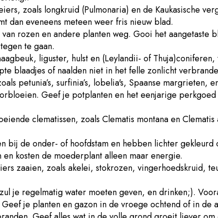
eiers, zoals longkruid (Pulmonaria) en de Kaukasische ver
rmt dan eveneens meteen weer fris nieuw blad.
 van rozen en andere planten weg. Gooi het aangetaste b
tegen te gaan.
agbeuk, liguster, hulst en (Leylandii- of Thuja)coniferen, v
 blaadjes of naalden niet in het felle zonlicht verbrande
oals petunia’s, surfinia’s, lobelia's, Spaanse margrieten,
oorbloeien. Geef je potplanten en het eenjarige perkgoe
oeiende clematissen, zoals Clematis montana en Clematis a
en bij de onder- of hoofdstam en hebben lichter gekleurd 
ien en kosten de moederplant alleen maar energie.
loeiers zaaien, zoals akelei, stokrozen, vingerhoedskruid, 
ul je regelmatig water moeten geven, en drinken;). Voora
. Geef je planten en gazon in de vroege ochtend of in de
rbranden. Geef alles wat in de volle grond groeit liever o