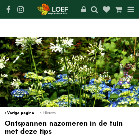
G
a
n
a
a
r
c
o
n
t
e
n
t
Nieuws
Vorige pagina
Ontspannen nazomeren in de tuin
met deze tips