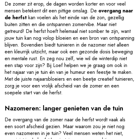
De zomer zit erop, de dagen worden korter en voor veel
mensen betekent dit een pittige omslag. De
overgang naar
de herfst
kan voelen als het einde van de zon, gezellig
buiten zitten en die ontspannen zomervibe. Maar niet
getreurd! De herfst hoeft helemaal niet somber te zijn, want
jouw tuin kan nog volop bloeien en een bron van ontspanning
blijven. Bovendien biedt tuinieren in de nazomer niet alleen
een kleurrijk uitzicht, maar ook een gezonde dosis beweging
en mentale rust. En zeg nou zelf, wie wil de winterdip niet
een stap voor zijn? Bij Loef helpen we je graag om ook in
het najaar van je tuin én van je humeur een feestje te maken.
Met de juiste najaarsbloeiers en een beetje creatief tuinieren,
zorg je voor een vrolijk afscheid van de zomer en een
soepele start van de herfst.
Nazomeren: langer genieten van de tuin
De overgang van de zomer naar de herfst wordt vaak als
een soort afscheid gezien. Maar waarom zou je niet nog
even nazomeren in je tuin? Veel mensen weten het niet,