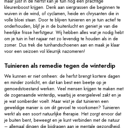
maar juist in de herfst kan je tuin nog een prachtige
kleurenboost krijgen. Denk aan siergrassen die beginnen te
wuiven in de wind, of cyclamen, heide en chrysanten die in
volle bloei staan. Door te blijven tuinieren en je tuin actief te
onderhouden, blijf je in de buitenlucht en geniet je van die
heerlijke frisse herfstgeur. Wij hebben alles wat je nodig hebt
om je tuin in het najaar net zo levendig te houden als in de
zomer. Dus trek die tuinhandschoenen aan en maak je klaar
voor een seizoen vol kleurrijk nazomeren!
Tuinieren als remedie tegen de winterdip
We kunnen er niet omheen: de herfst brengt kortere dagen
en minder zonlicht, en dat kan best een beetje op je
gemoedstoestand werken. Veel mensen krijgen te maken met
de zogenaamde winterdip, waarbij je energielevel zakt en je
je wat somberder voelt. Maar wist je dat tuinieren een
geweldige manier is om dit gevoel te voorkomen? Tuinieren
werkt als een soort natuurlijke therapie. Het zorgt ervoor dat
je buiten bent, beweegt en je kunt verbinden met de natuur
– allemaal dingen die bijdragen aan je mentale gezondheid.