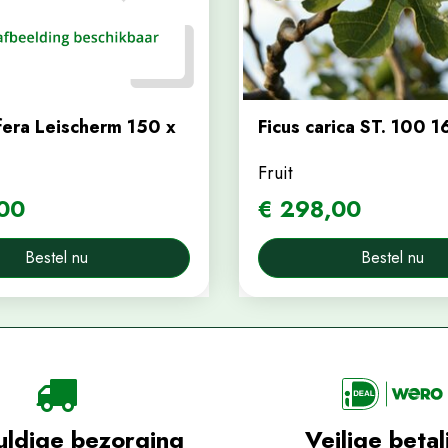
ifera Leischerm 150 x
Ficus carica ST. 100 1
Fruit
00
€
298
,
00
Bestel nu
Bestel nu
uldige bezorging
Veilige betal