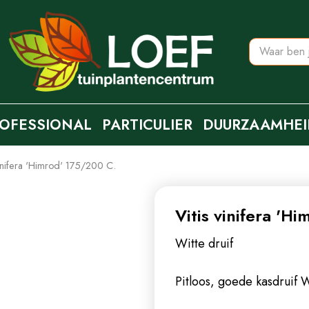
OFESSIONAL
PARTICULIER
DUURZAAMHEI
vinifera 'Himrod' 175/200 C.
Vitis vinifera 'H
Witte druif
Pitloos, goede kasdruif
W