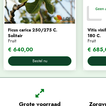
Ficus carica 250/275 C.
Vitis vin
Solitair
180 C.
Fruit
Fruit
€
640
,
00
€
685
,
Bestel nu
Grote voorraad
Zorgv