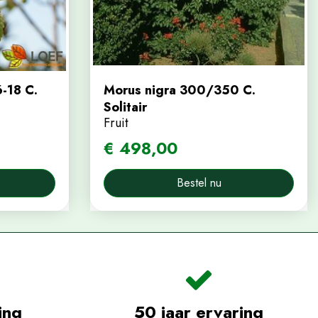
6-18 C.
Morus nigra 300/350 C.
Solitair
Fruit
€
498
,
00
Bestel nu
ing
50 jaar ervaring