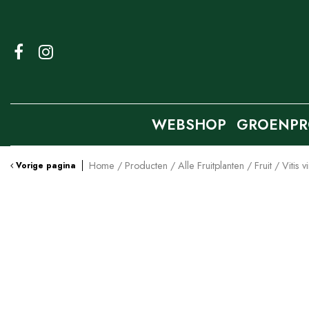
Ga
naar
content
WEBSHOP
GROENPR
Home
Producten
Alle Fruitplanten
Fruit
Vitis 
Vorige pagina