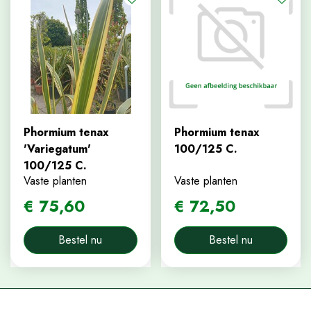
Phormium tenax
Phormium tenax
'Variegatum'
100/125 C.
100/125 C.
Vaste planten
Vaste planten
€
75
,
60
€
72
,
50
Bestel nu
Bestel nu