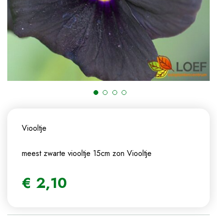
Viooltje
meest zwarte viooltje 15cm zon
Viooltje
€
2
,
10