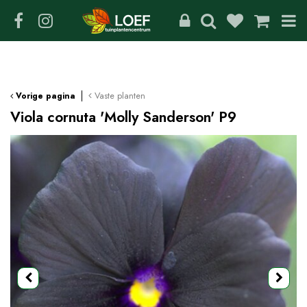
G
a
n
a
a
r
c
Vaste planten
Vorige pagina
o
Viola cornuta 'Molly Sanderson' P9
n
t
e
n
t