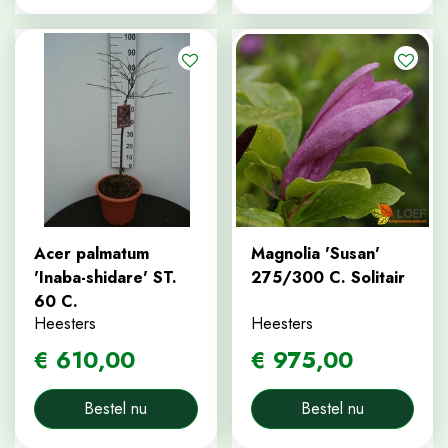
Acer palmatum
Magnolia 'Susan'
'Inaba-shidare' ST.
275/300 C. Solitair
60 C.
Heesters
Heesters
€
610
,
00
€
975
,
00
Bestel nu
Bestel nu