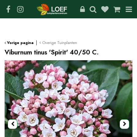
G
a
n
a
a
r
c
Overige Tuinplanten
Vorige pagina
o
Viburnum tinus 'Spirit' 40/50 C.
n
t
e
n
t