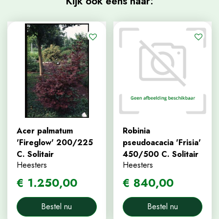
Kijk ook eens naar:
Acer palmatum
Robinia
'Fireglow' 200/225
pseudoacacia 'Frisia'
C. Solitair
450/500 C. Solitair
Heesters
Heesters
€
1.250
,
00
€
840
,
00
Bestel nu
Bestel nu