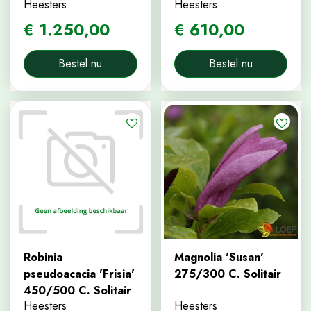
Heesters
Heesters
€
1.250
,
00
€
610
,
00
Bestel nu
Bestel nu
Robinia
Magnolia 'Susan'
pseudoacacia 'Frisia'
275/300 C. Solitair
450/500 C. Solitair
Heesters
Heesters