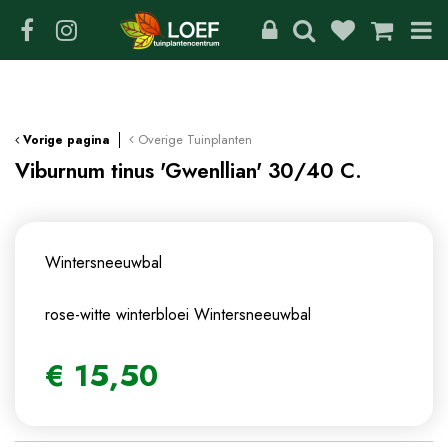
G
a
n
a
a
r
c
Overige Tuinplanten
Vorige pagina
o
Viburnum tinus 'Gwenllian' 30/40 C.
n
t
e
n
Wintersneeuwbal
t
rose-witte winterbloei
Wintersneeuwbal
€
15
,
50