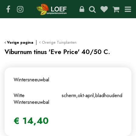
G
a
n
a
a
r
c
Overige Tuinplanten
Vorige pagina
o
Viburnum tinus 'Eve Price' 40/50 C.
n
t
e
n
Wintersneeuwbal
t
Witte scherm,okt-april,bladhoudend
Wintersneeuwbal
€
14
,
40