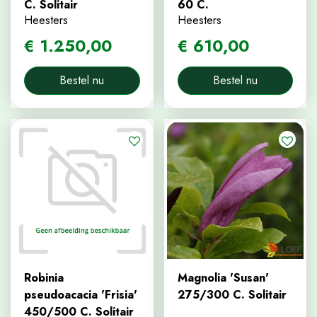
C. Solitair
60 C.
Heesters
Heesters
€
1.250
,
00
€
610
,
00
Bestel nu
Bestel nu
Robinia
Magnolia 'Susan'
pseudoacacia 'Frisia'
275/300 C. Solitair
450/500 C. Solitair