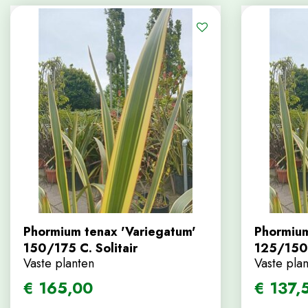
Phormium tenax 'Variegatum'
Phormium
150/175 C. Solitair
125/150
Vaste planten
Vaste pla
€
165
,
00
€
137
,