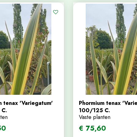
 tenax 'Variegatum'
Phormium tenax 'Vari
 C.
100/125 C.
nten
Vaste planten
50
€
75
,
60