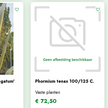
egatum'
Phormium tenax 100/125 C.
Vaste planten
€
72
,
50