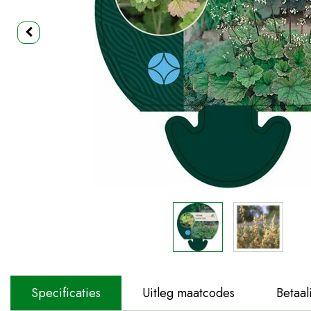
Specificaties
Uitleg maatcodes
Betaal