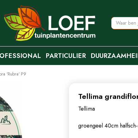
OFESSIONAL
PARTICULIER
DUURZAAMHEI
lora 'Rubra' P9
Tellima grandiflo
Tellima
groengeel 40cm halfsch