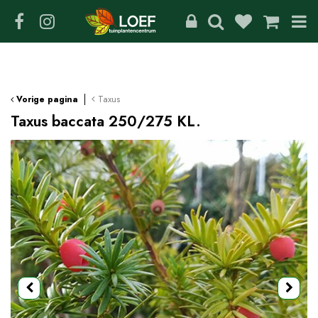
G
a
n
a
a
r
c
Taxus
Vorige pagina
o
Taxus baccata 250/275 KL.
n
t
e
n
t