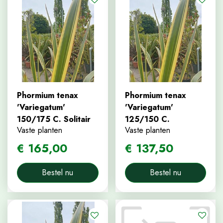
Phormium tenax
Phormium tenax
'Variegatum'
'Variegatum'
150/175 C. Solitair
125/150 C.
Vaste planten
Vaste planten
€
165
,
00
€
137
,
50
Bestel nu
Bestel nu