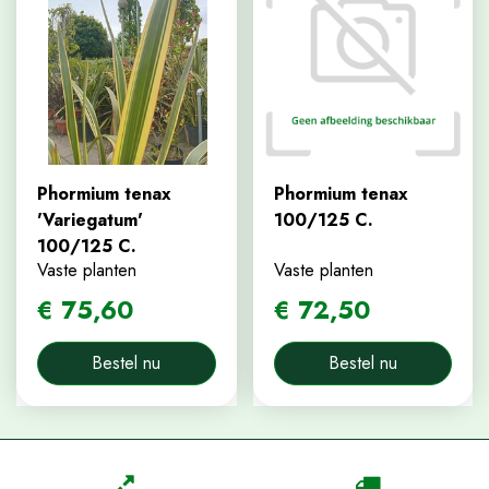
Phormium tenax
Phormium tenax
'Variegatum'
100/125 C.
100/125 C.
Vaste planten
Vaste planten
€
75
,
60
€
72
,
50
Bestel nu
Bestel nu