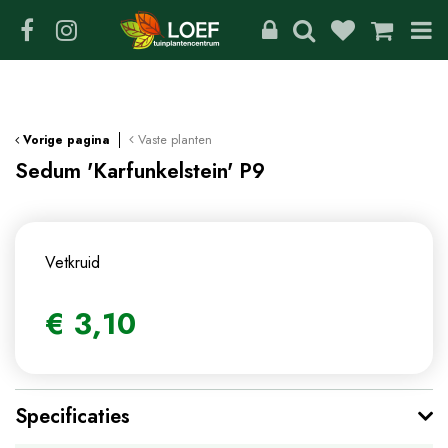
G
a
n
a
a
r
c
Vaste planten
Vorige pagina
o
Sedum 'Karfunkelstein' P9
n
t
e
n
Vetkruid
t
€
3
,
10
Specificaties