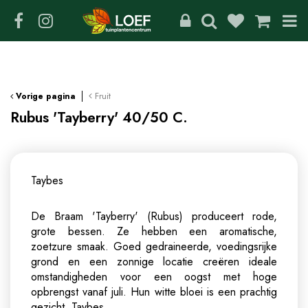
G
a
n
a
a
r
c
Fruit
Vorige pagina
o
Rubus 'Tayberry' 40/50 C.
n
t
e
n
Taybes
t
De Braam 'Tayberry' (Rubus) produceert rode,
grote bessen. Ze hebben een aromatische,
zoetzure smaak. Goed gedraineerde, voedingsrijke
grond en een zonnige locatie creëren ideale
omstandigheden voor een oogst met hoge
opbrengst vanaf juli. Hun witte bloei is een prachtig
gezicht.
Taybes