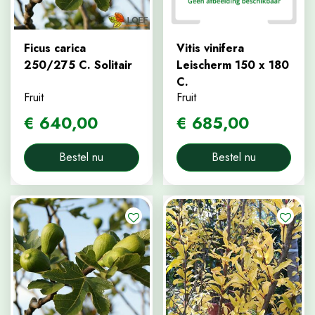
Ficus carica
Vitis vinifera
250/275 C. Solitair
Leischerm 150 x 180
C.
Fruit
Fruit
€
640
,
00
€
685
,
00
Bestel nu
Bestel nu