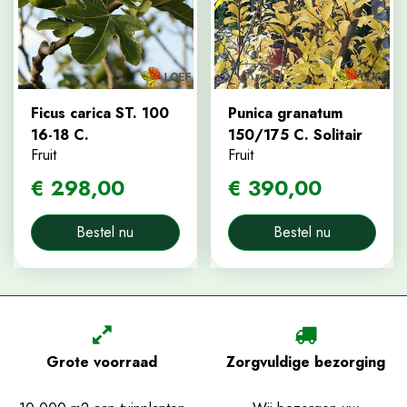
Ficus carica ST. 100
Punica granatum
16-18 C.
150/175 C. Solitair
Fruit
Fruit
€
298
,
00
€
390
,
00
Bestel nu
Bestel nu
Grote voorraad
Zorgvuldige bezorging