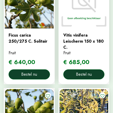
Ficus carica
Vitis vinifera
250/275 C. Solitair
Leischerm 150 x 180
C.
Fruit
Fruit
€
640
,
00
€
685
,
00
Bestel nu
Bestel nu