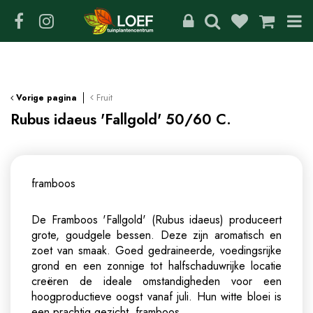
G
a
n
a
a
r
c
Fruit
Vorige pagina
o
Rubus idaeus 'Fallgold' 50/60 C.
n
t
e
n
framboos
t
De Framboos 'Fallgold' (Rubus idaeus) produceert
grote, goudgele bessen. Deze zijn aromatisch en
zoet van smaak. Goed gedraineerde, voedingsrijke
grond en een zonnige tot halfschaduwrijke locatie
creëren de ideale omstandigheden voor een
hoogproductieve oogst vanaf juli. Hun witte bloei is
een prachtig gezicht.
framboos