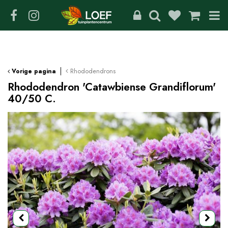
G
a
n
a
a
r
c
Rhododendrons
Vorige pagina
o
Rhododendron 'Catawbiense Grandiflorum'
n
40/50 C.
t
e
n
t