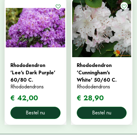
Rhododendron
Rhododendron
'Lee's Dark Purple'
'Cunningham's
60/80 C.
White' 50/60 C.
Rhododendrons
Rhododendrons
€
42
,
00
€
28
,
90
Bestel nu
Bestel nu