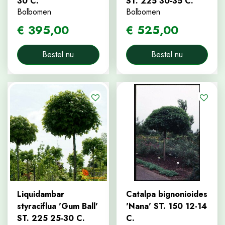
30 C.
ST. 225 30-35 C.
Bolbomen
Bolbomen
€
395
,
00
€
525
,
00
Bestel nu
Bestel nu
Liquidambar
Catalpa bignonioides
styraciflua 'Gum Ball'
'Nana' ST. 150 12-14
ST. 225 25-30 C.
C.