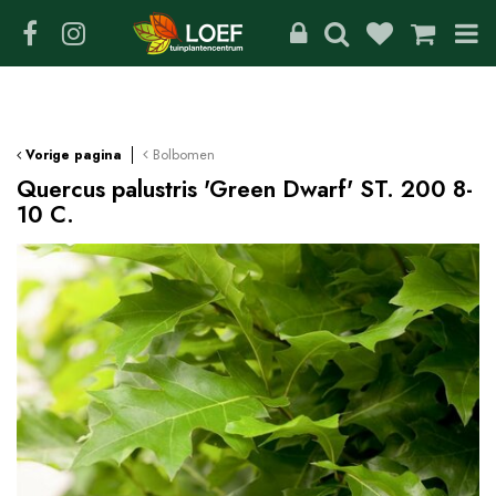
G
a
n
a
a
r
c
Bolbomen
Vorige pagina
o
Quercus palustris 'Green Dwarf' ST. 200 8-
n
10 C.
t
e
n
t