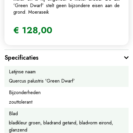
'Green Dwarf' stelt geen bijzondere eisen aan de
grond.
Moeraseik
€
128
,
00
Specificaties
Latijnse naam
Quercus palustris 'Green Dwarf'
Bijzonderheden
zouttolerant
Blad
bladkleur groen, bladrand getand, bladvorm eirond,
glanzend