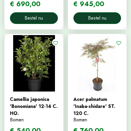
€
690
,
00
€
945
,
00
Bestel nu
Bestel nu
Camellia japonica
Acer palmatum
'Bonomiana' 12-14 C.
'Inaba-shidare' ST.
HO.
120 C.
Bomen
Bomen
€
540
,
00
€
760
,
00