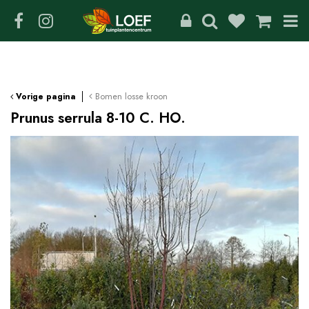
G
a
n
a
a
r
c
Bomen losse kroon
Vorige pagina
o
Prunus serrula 8-10 C. HO.
n
t
e
n
t