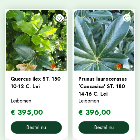
Quercus ilex ST. 150
Prunus laurocerasus
10-12 C. Lei
'Caucasica' ST. 180
14-16 C. Lei
Leibomen
Leibomen
€
395
,
00
€
396
,
00
Bestel nu
Bestel nu