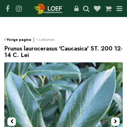
G
a
n
a
a
r
c
Leibomen
Vorige pagina
o
Prunus laurocerasus 'Caucasica' ST. 200 12-
n
14 C. Lei
t
e
n
t