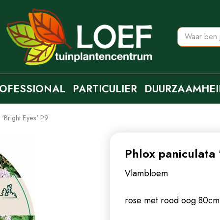
OFESSIONAL
PARTICULIER
DUURZAAMHEI
 'Bright Eyes' P9
Phlox paniculata 
Vlambloem
rose met rood oog 80c