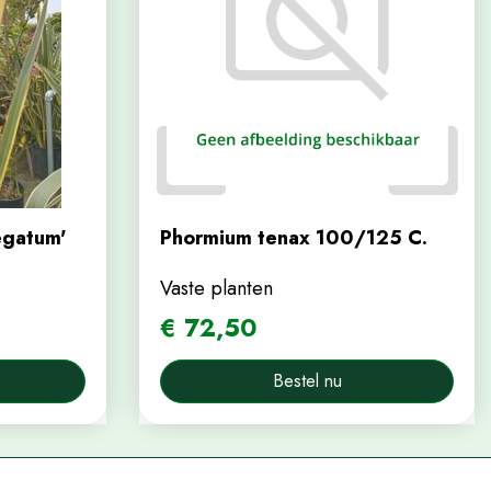
egatum'
Phormium tenax 100/125 C.
Vaste planten
€
72
,
50
Bestel nu