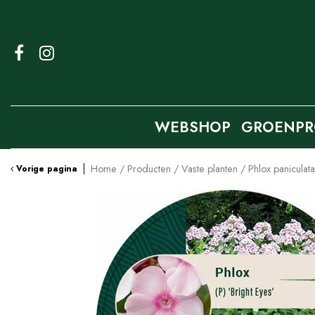
Ga
naar
content
WEBSHOP
GROENPR
Home
Producten
Vaste planten
Phlox paniculata
Vorige pagina