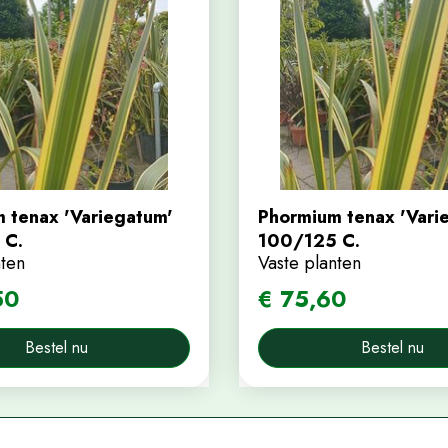
 tenax 'Variegatum'
Phormium tenax 'Vari
 C.
100/125 C.
nten
Vaste planten
50
€
75
,
60
Bestel nu
Bestel nu