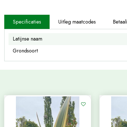
Specificaties
Uitleg maatcodes
Betaal
Latijnse naam
Grondsoort