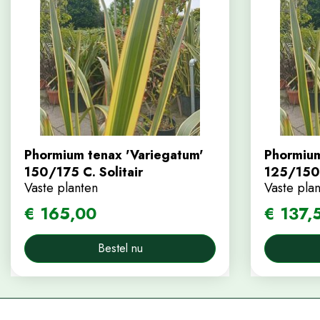
Phormium tenax 'Variegatum'
Phormium
150/175 C. Solitair
125/150
Vaste planten
Vaste pla
€
165
,
00
€
137
,
Bestel nu