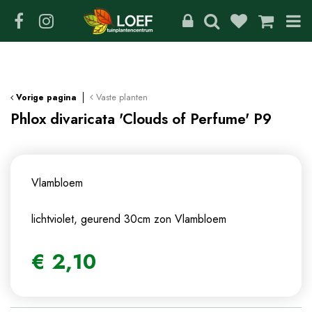
G
a
n
a
a
r
c
Vaste planten
Vorige pagina
o
Phlox divaricata 'Clouds of Perfume' P9
n
t
e
n
Vlambloem
t
lichtviolet, geurend 30cm zon
Vlambloem
€
2
,
10