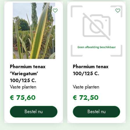
Phormium tenax
Phormium tenax
'Variegatum'
100/125 C.
100/125 C.
Vaste planten
Vaste planten
€
75
,
60
€
72
,
50
Bestel nu
Bestel nu