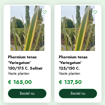
Phormium tenax
Phormium tenax
'Variegatum'
'Variegatum'
150/175 C. Solitair
125/150 C.
Vaste planten
Vaste planten
€
165
,
00
€
137
,
50
Bestel nu
Bestel nu