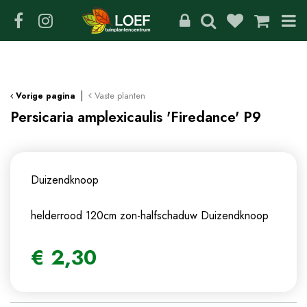
G
a
n
a
a
r
c
Vaste planten
Vorige pagina
o
Persicaria amplexicaulis 'Firedance' P9
n
t
e
n
Duizendknoop
t
helderrood 120cm zon-halfschaduw
Duizendknoop
€
2
,
30