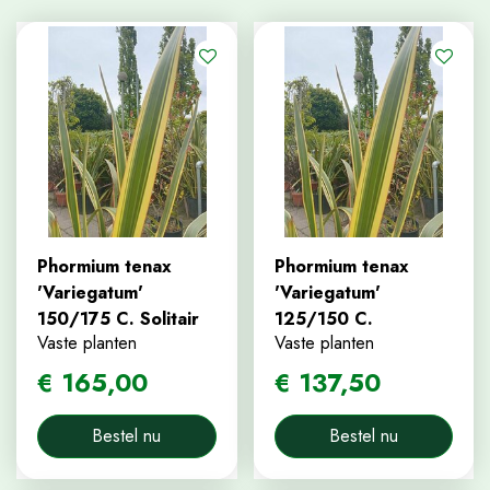
Phormium tenax
Phormium tenax
'Variegatum'
'Variegatum'
150/175 C. Solitair
125/150 C.
Vaste planten
Vaste planten
€
165
,
00
€
137
,
50
Bestel nu
Bestel nu