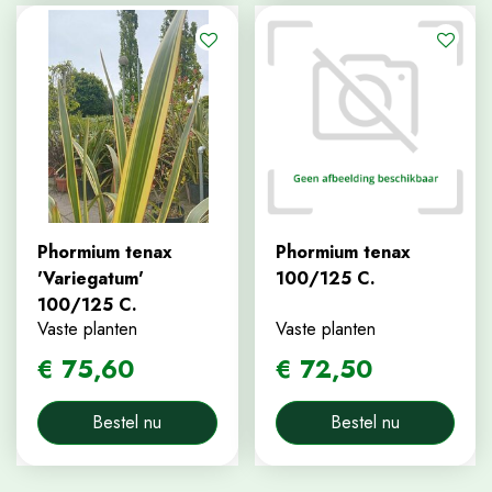
Phormium tenax
Phormium tenax
'Variegatum'
100/125 C.
100/125 C.
Vaste planten
Vaste planten
€
75
,
60
€
72
,
50
Bestel nu
Bestel nu