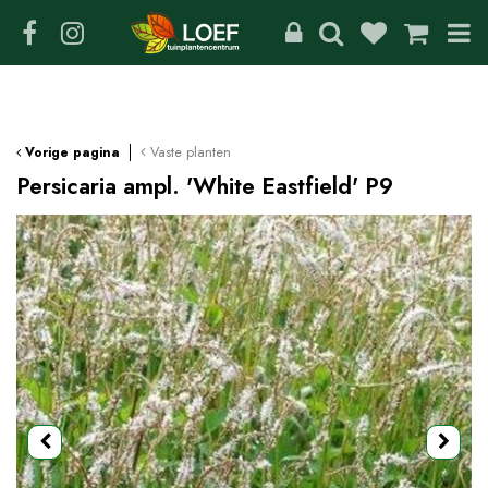
G
a
n
a
a
r
c
Vaste planten
Vorige pagina
o
Persicaria ampl. 'White Eastfield' P9
n
t
e
n
t