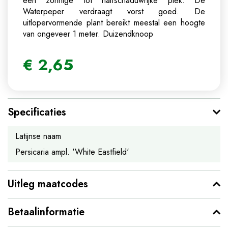
een zonnige tot halfschaduwrijke plek. De
Waterpeper verdraagt vorst goed. De
uitlopervormende plant bereikt meestal een hoogte
van ongeveer 1 meter.
Duizendknoop
€
2
,
65
Specificaties
Latijnse naam
Persicaria ampl. 'White Eastfield'
Uitleg maatcodes
Betaalinformatie