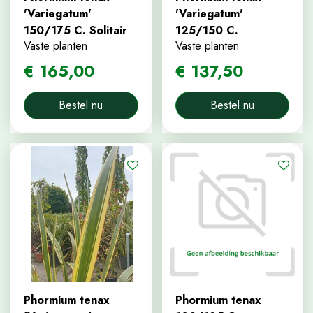
'Variegatum'
'Variegatum'
150/175 C. Solitair
125/150 C.
Vaste planten
Vaste planten
€
165
,
00
€
137
,
50
Bestel nu
Bestel nu
Phormium tenax
Phormium tenax