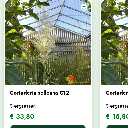
Cortaderia selloana C12
Cortader
Siergrassen
Siergrass
€
33
,
80
€
16
,
8