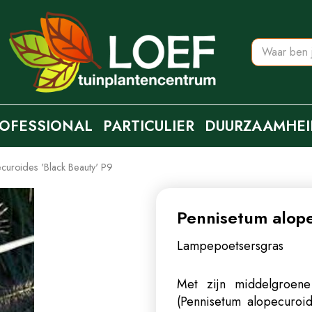
OFESSIONAL
PARTICULIER
DUURZAAMHEI
curoides 'Black Beauty' P9
Pennisetum alope
Lampepoetsersgras
Met zijn middelgroene
(Pennisetum alopecuroi