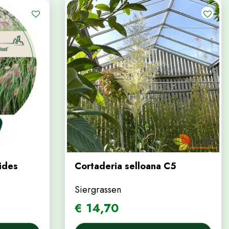
ides
Cortaderia selloana C5
Siergrassen
€
14
,
70