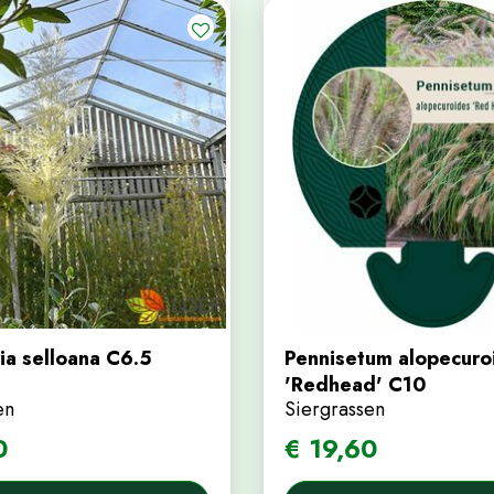
ia selloana C6.5
Pennisetum alopecuro
'Redhead' C10
en
Siergrassen
0
€
19
,
60