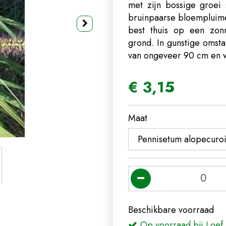
met zijn bossige groei 
bruinpaarse bloempluimen
best thuis op een zon
grond. In gunstige omst
van ongeveer 90 cm en w
€
3
,
15
Maat
Beschikbare voorraad
Op voorraad bij Loef 