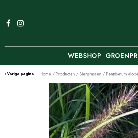
Ga
naar
content
WEBSHOP
GROENPR
Home
Producten
Siergrassen
Pennisetum alope
Vorige pagina