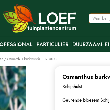
OFESSIONAL
PARTICULIER
DUURZAAMHEI
ten
Osmanthus burkwoodii 80/100 C.
Osmanthus burkw
Schijnhulst
Geurende bloesem
Schij