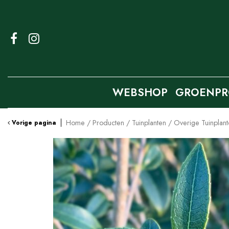
Ga
naar
content
WEBSHOP
GROENPR
Home
Producten
Tuinplanten
Overige Tuinplan
Vorige pagina