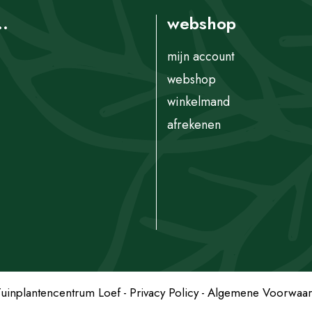
..
webshop
mijn account
webshop
winkelmand
afrekenen
uinplantencentrum Loef
Privacy Policy
Algemene Voorwaa
rkwoodii 80/100 C.