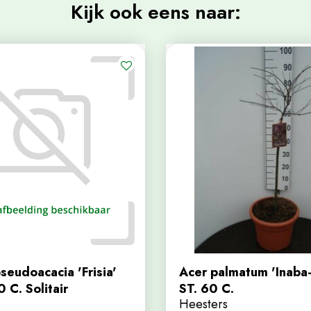
Kijk ook eens naar:
seudoacacia 'Frisia'
Acer palmatum 'Inaba-
C. Solitair
ST. 60 C.
Heesters