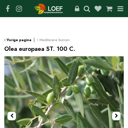
G
a
n
a
a
r
c
Mediterane bomen
Vorige pagina
o
Olea europaea ST. 100 C.
n
t
e
n
t