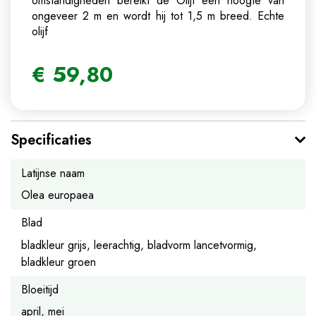
omstandigheden bereikt de Olijf een hoogte van
ongeveer 2 m en wordt hij tot 1,5 m breed.
Echte
olijf
€
59
,
80
Specificaties
Latijnse naam
Olea europaea
Blad
bladkleur grijs, leerachtig, bladvorm lancetvormig,
bladkleur groen
Bloeitijd
april, mei