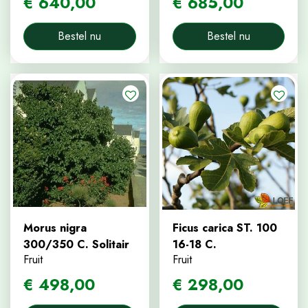
€
640
,
00
€
685
,
00
Bestel nu
Bestel nu
Morus nigra
Ficus carica ST. 100
300/350 C. Solitair
16-18 C.
Fruit
Fruit
€
498
,
00
€
298
,
00