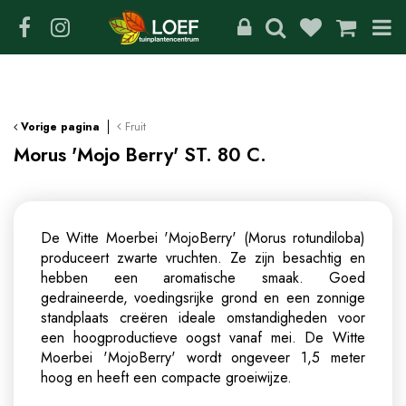
G
a
n
a
a
r
c
Fruit
Vorige pagina
o
Morus 'Mojo Berry' ST. 80 C.
n
t
e
n
De Witte Moerbei 'MojoBerry' (Morus rotundiloba)
t
produceert zwarte vruchten. Ze zijn besachtig en
hebben een aromatische smaak. Goed
gedraineerde, voedingsrijke grond en een zonnige
standplaats creëren ideale omstandigheden voor
een hoogproductieve oogst vanaf mei. De Witte
Moerbei 'MojoBerry' wordt ongeveer 1,5 meter
hoog en heeft een compacte groeiwijze.