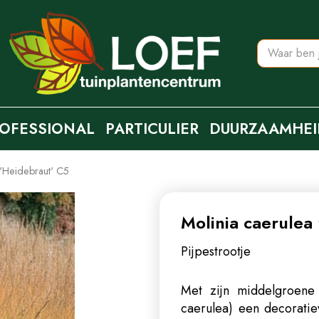
OFESSIONAL
PARTICULIER
DUURZAAMHEI
 'Heidebraut' C5
Molinia caerulea
Pijpestrootje
Met zijn middelgroene b
caerulea) een decoratie