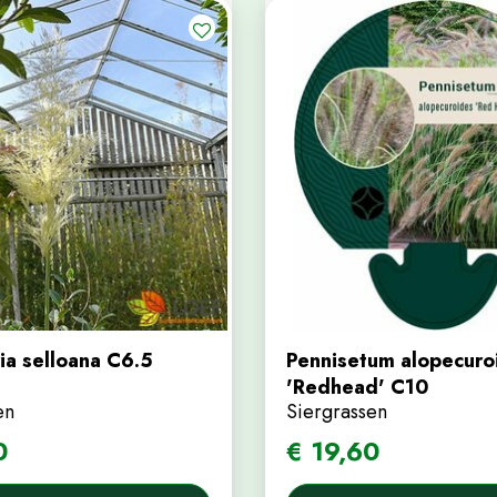
ia selloana C6.5
Pennisetum alopecuro
'Redhead' C10
en
Siergrassen
0
€
19
,
60