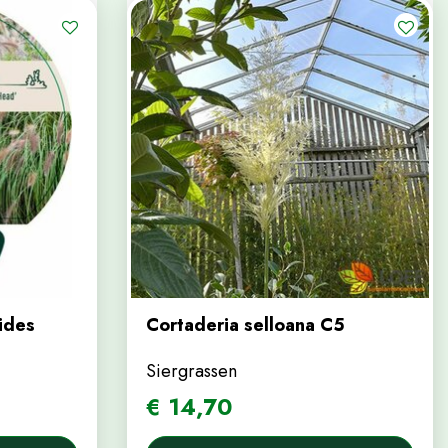
ides
Cortaderia selloana C5
Siergrassen
€
14
,
70