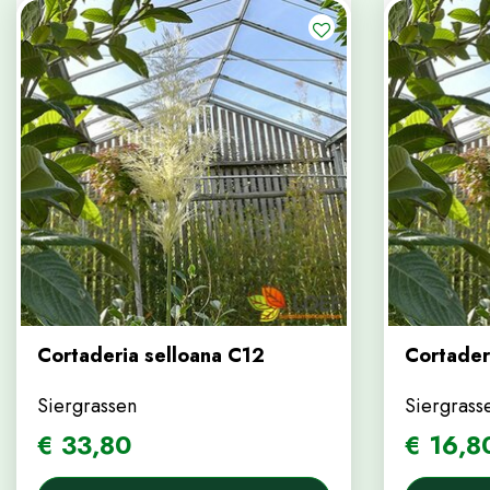
Cortaderia selloana C12
Cortader
Siergrassen
Siergrass
€
33
,
80
€
16
,
8