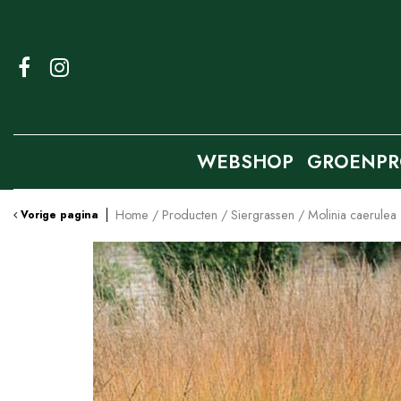
Ga
naar
content
WEBSHOP
GROENPR
Home
Producten
Siergrassen
Molinia caerulea
Vorige pagina