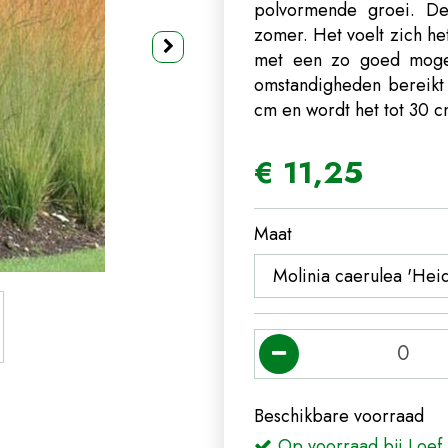
polvormende groei. De
zomer. Het voelt zich het
met een zo goed mogeli
omstandigheden bereikt
cm en wordt het tot 30 
€
11
,
25
Maat
Beschikbare voorraad
Op voorraad bij Loef 