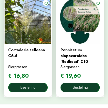
Cortaderia selloana
Pennisetum
C6.5
alopecuroides
'Redhead' C10
Siergrassen
Siergrassen
€
16
,
80
€
19
,
60
Bestel nu
Bestel nu