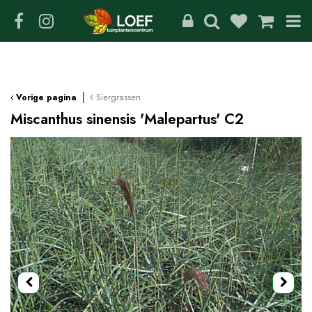
G
a
n
a
a
r
c
Siergrassen
Vorige pagina
o
Miscanthus sinensis 'Malepartus' C2
n
t
e
n
t