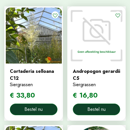
Cortaderia selloana
Andropogon gerardii
C12
C5
Siergrassen
Siergrassen
€
33
,
80
€
16
,
80
Bestel nu
Bestel nu