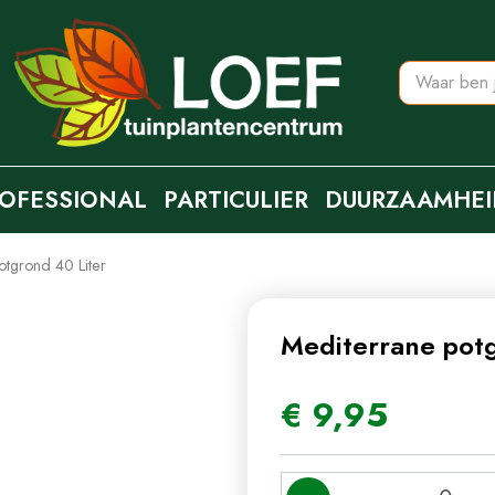
OFESSIONAL
PARTICULIER
DUURZAAMHEI
otgrond 40 Liter
Mediterrane potg
€
9
,
95