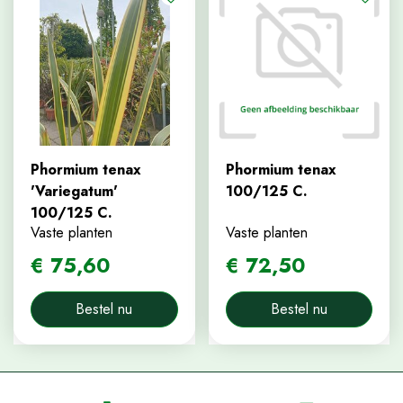
Phormium tenax
Phormium tenax
'Variegatum'
100/125 C.
100/125 C.
Vaste planten
Vaste planten
€
75
,
60
€
72
,
50
Bestel nu
Bestel nu