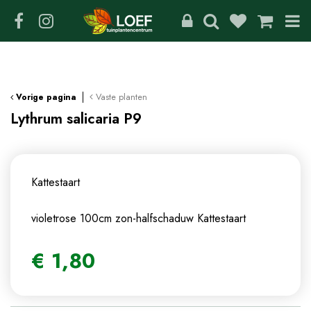
G
a
n
a
a
r
c
Vaste planten
Vorige pagina
o
Lythrum salicaria P9
n
t
e
n
Kattestaart
t
violetrose 100cm zon-halfschaduw
Kattestaart
€
1
,
80