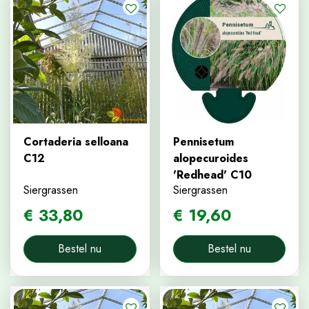
Cortaderia selloana
Pennisetum
C12
alopecuroides
'Redhead' C10
Siergrassen
Siergrassen
€
33
,
80
€
19
,
60
Bestel nu
Bestel nu