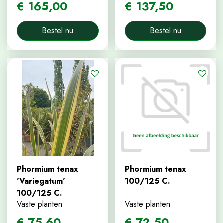
€
165
,
00
€
137
,
50
Bestel nu
Bestel nu
Phormium tenax
Phormium tenax
'Variegatum'
100/125 C.
100/125 C.
Vaste planten
Vaste planten
€
75
,
60
€
72
,
50