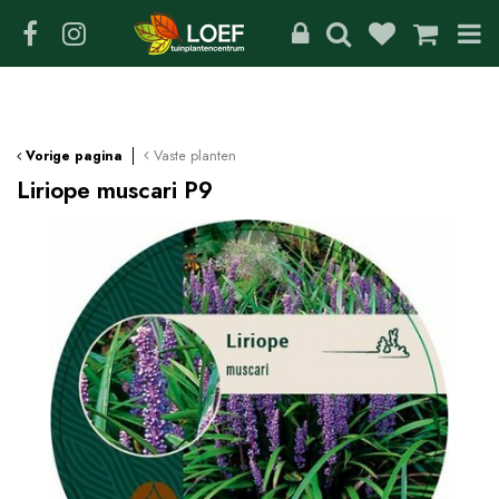
G
a
n
a
a
r
c
Vaste planten
Vorige pagina
o
Liriope muscari P9
n
t
e
n
t