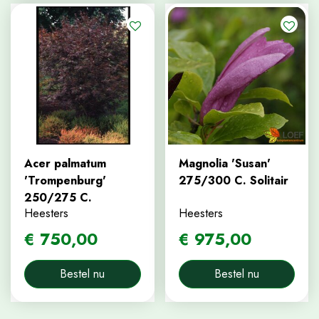
Acer palmatum
Magnolia 'Susan'
'Trompenburg'
275/300 C. Solitair
250/275 C.
Heesters
Heesters
€
750
,
00
€
975
,
00
Bestel nu
Bestel nu