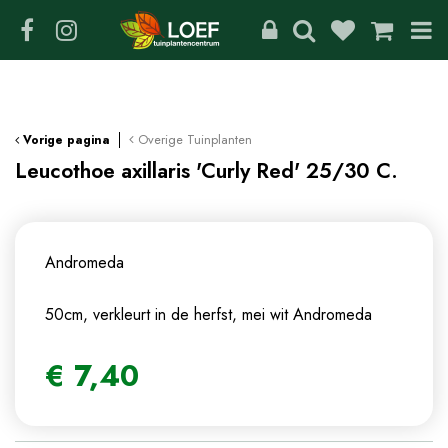
G
a
n
a
a
r
c
Overige Tuinplanten
Vorige pagina
o
Leucothoe axillaris 'Curly Red' 25/30 C.
n
t
e
n
Andromeda
t
50cm, verkleurt in de herfst, mei wit
Andromeda
€
7
,
40