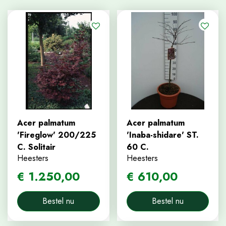
Acer palmatum
Acer palmatum
'Fireglow' 200/225
'Inaba-shidare' ST.
C. Solitair
60 C.
Heesters
Heesters
€
1.250
,
00
€
610
,
00
Bestel nu
Bestel nu